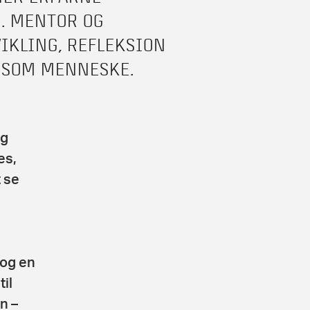
M. MENTOR OG
IKLING, REFLEKSION
G SOM MENNESKE.
og
es,
 se
 og en
il
n –