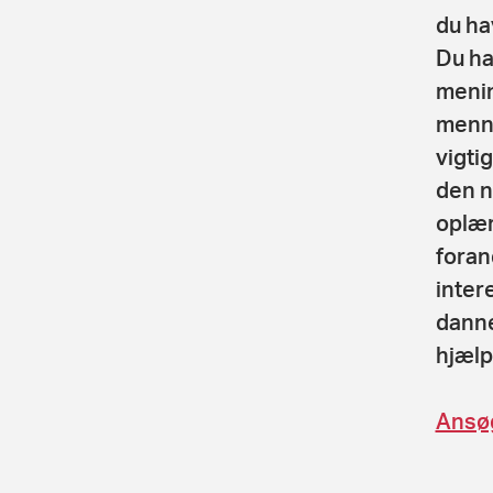
du ha
Du har
menin
menne
vigtig
den n
oplær
foran
intere
danne
hjælp
Ansøg