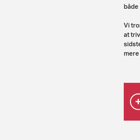
både 
Vi tr
at tr
sidst
mere 