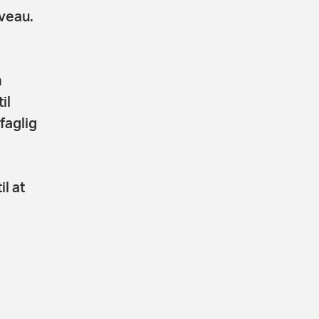
iveau.
n
il
faglig
l at