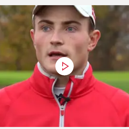
4285967 TD Mentorkalender
Download
Menteeerklæring.pdf
Download
Mentorerklæring.pdf
Download
Mentorprogram 2026
Download