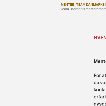
MENTEE I TEAM DANMARK
Team Danmarks mentorprogr
HVEM
Ment
For a
du væ
konku
erfar
nysge