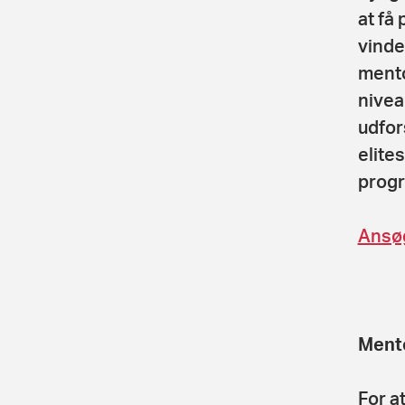
at få
vinde
mento
nivea
udfor
elite
progr
Ansøg
Ment
For a