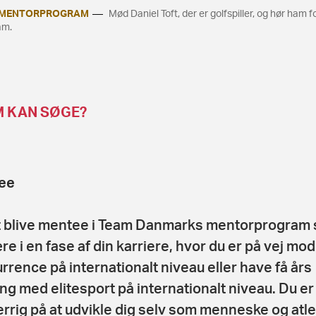
S MENTORPROGRAM
Mød Daniel Toft, der er golfspiller, og hør ham 
am.
 KAN SØGE?
ee
t blive mentee i Team Danmarks mentorprogram 
re i en fase af din karriere, hvor du er på vej mod
rrence på internationalt niveau eller have få års
ing med elitesport på internationalt niveau. Du er
rrig på at udvikle dig selv som menneske og atle