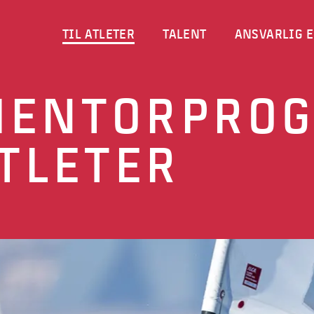
TIL ATLETER
TALENT
ANSVARLIG E
ENTORPROG
TLETER