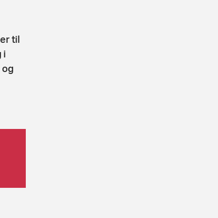
r til
 i
 og