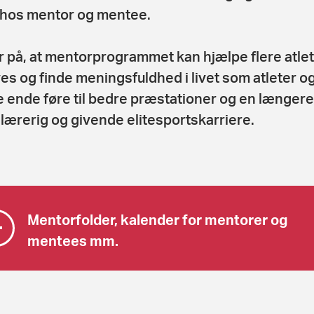
hos mentor og mentee.
or på, at mentorprogrammet kan hjælpe flere atlete
ives og finde meningsfuldhed i livet som atleter og
e ende føre til bedre præstationer og en længere
lærerig og givende elitesportskarriere.
Mentorfolder, kalender for mentorer og
mentees mm.
4285967 TD Menteekalender
Download