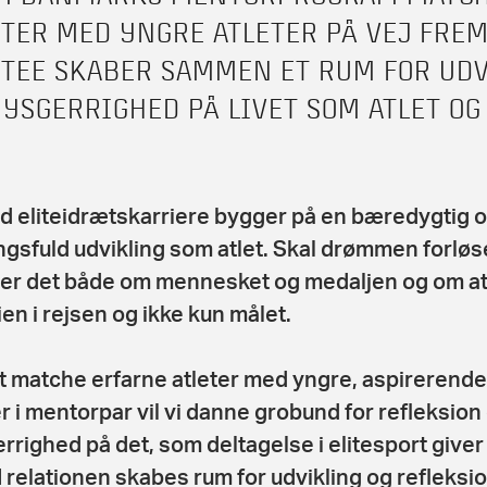
ETER MED YNGRE ATLETER PÅ VEJ FRE
TEE SKABER SAMMEN ET RUM FOR UDV
NYSGERRIGHED PÅ LIVET SOM ATLET O
d eliteidrætskarriere bygger på en bæredygtig 
gsfuld udvikling som atlet. Skal drømmen forløs
er det både om mennesket og medaljen og om at
en i rejsen og ikke kun målet.
t matche erfarne atleter med yngre, aspirerende
er i mentorpar vil vi danne grobund for refleksion
rrighed på det, som deltagelse i elitesport giver t
. I relationen skabes rum for udvikling og refleksio