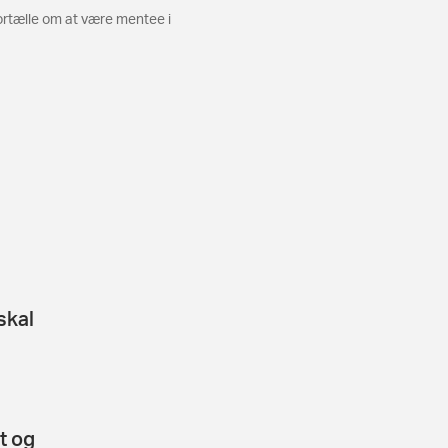
fortælle om at være mentee i
skal
t og