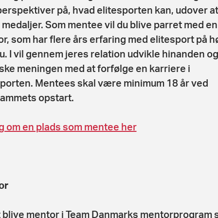
 perspektiver på, hvad elitesporten kan, udover a
 medaljer. Som mentee vil du blive parret med en
r, som har flere års erfaring med elitesport på h
u. I vil gennem jeres relation udvikle hinanden o
ske meningen med at forfølge en karriere i
sporten. Mentees skal være minimum 18 år ved
ammets opstart.
 om en plads som mentee her
or
t blive mentor i Team Danmarks mentorprogram 