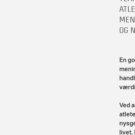
ATL
MEN
OG 
En go
menin
handl
værdi
Ved a
atlet
nysge
livet