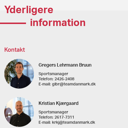
Yderligere
Lederuddannelse-i-elitesport - modul 2.pdf
Download
information
Lederuddannelse-i-elitesport - modul 3.pdf
Download
Lederuddannelse-i-elitesport - modul 4.pdf
Download
Kontakt
Lederuddannelse-i-elitesport - modul 5.pdf
Download
Lederuddannelse-i-elitesport_2017-2020.pdf
Download
Gregers Lehrmann Bruun
Sportsmanager
Telefon:
2426-2408
E-mail:
glbr@teamdanmark.dk
Kristian Kjærgaard
Sportsmanager
Telefon:
2617-7311
E-mail:
krkj@teamdanmark.dk