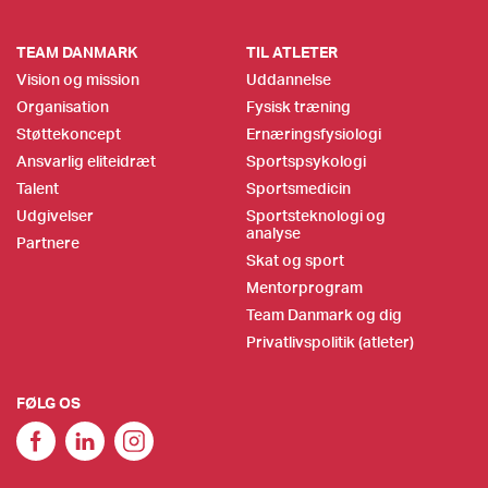
TEAM DANMARK
TIL ATLETER
Vision og mission
Uddannelse
Organisation
Fysisk træning
Støttekoncept
Ernæringsfysiologi
Ansvarlig eliteidræt
Sportspsykologi
Talent
Sportsmedicin
Udgivelser
Sportsteknologi og
analyse
Partnere
Skat og sport
Mentorprogram
Team Danmark og dig
Privatlivspolitik (atleter)
FØLG OS