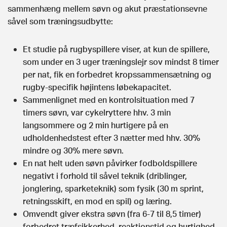
sammenhæng mellem søvn og akut præstationsevne
såvel som træningsudbytte:
Et studie på rugbyspillere viser, at kun de spillere,
som under en 3 uger træningslejr sov mindst 8 timer
per nat, fik en forbedret kropssammensætning og
rugby-specifik højintens løbekapacitet.
Sammenlignet med en kontrolsituation med 7
timers søvn, var cykelryttere hhv. 3 min
langsommere og 2 min hurtigere på en
udholdenhedstest efter 3 nætter med hhv. 30%
mindre og 30% mere søvn.
En nat helt uden søvn påvirker fodboldspillere
negativt i forhold til såvel teknik (driblinger,
jonglering, sparketeknik) som fysik (30 m sprint,
retningsskift, en mod en spil) og læring.
Omvendt giver ekstra søvn (fra 6-7 til 8,5 timer)
forbedret træfsikkerhed, reaktionstid og hurtighed