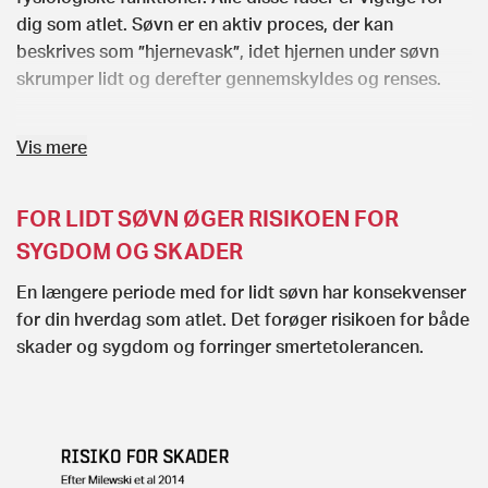
dig som atlet. Søvn er en aktiv proces, der kan
beskrives som ”hjernevask”, idet hjernen under søvn
skrumper lidt og derefter gennemskyldes og renses.
En almindelig nats søvn har en del korte opvågninger,
Vis mere
som inddeler natten i cykler af ca. 1,5 timers varighed.
Søvnen behøver ikke nødvendigvis at være
FOR LIDT SØVN ØGER RISIKOEN FOR
sammenhængende og ubrudt- Hvis det er nødvendigt,
kan man godt ”rokkere” lidt rundt, så man f.eks. tager
SYGDOM OG SKADER
1,5-2 timers søvn om eftermiddagen og så går senere i
En længere periode med for lidt søvn har konsekvenser
seng om aftenen.
for din hverdag som atlet. Det forøger risikoen for både
skader og sygdom og forringer smertetolerancen.
Det handler om at få tilstrækkeligt med søvn i
hverdagen. Hvis du har gode søvnrutiner, klarer du
sagtens en enkelt dårlig nat
.
Undersøgelser viser, at
langt over halvdelen af alle atleter sover dårligere end
normalt natten før en vigtig konkurrence, men hvis du