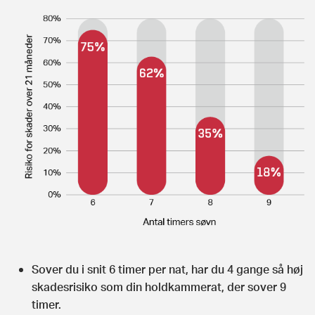
sørger for at optimere din søvn forud for konkurrencen,
er du robust og klarer sagtens en enkelt nat med mindre
søvn.
MEN hvis du er en af dem, der tror, at du kan nøjes med
5 timers søvn i hverdagen, så har du glemt, hvordan du
fungerer, når du er den bedste version af dig selv.
Sover du i snit 6 timer per nat, har du 4 gange så høj
skadesrisiko som din holdkammerat, der sover 9
timer.