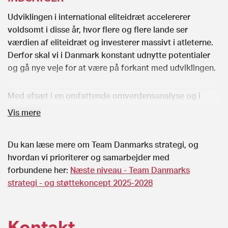
Udviklingen i international eliteidræt accelererer
voldsomt i disse år, hvor flere og flere lande ser
værdien af eliteidræt og investerer massivt i atleterne.
Derfor skal vi i Danmark konstant udnytte potentialer
og gå nye veje for at være på forkant med udviklingen.
Med afsæt i en omfattende omverdensanalyse og i
samspil med en lang række af eliteidrættens aktører har
Vis mere
Team Danmark identificeret en række potentialer og
udfordringer frem mod 2028. Det er disse potentialer
Du kan læse mere om Team Danmarks strategi, og
og udfordringer, der er udgangspunkt for de tre
hvordan vi prioriterer og samarbejder med
strategiske prioriteringer:
forbundene her:
Næste niveau - Team Danmarks
strategi - og støttekoncept 2025-2028
Styrke elite- og verdensklasseatleten
Styrke individualiseret rådgivning og støtte til
Kontakt
eliteatleter