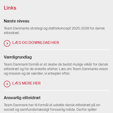
Etablere talent-til-elite transitionsprogram med
Links
sportslig, uddannelsesmæssig og personlig
rådgivning til udvalgte transitionstalenter
Næste niveau
Støtte forbund, trænere, elitekommuner og
Team Danmarks strategi og støttekoncept 2025-2028 for dansk
uddannelsespartnere til at styrke talent-til-elite
eliteidræt.
transition
LÆS OG DOWNLOAD HER
Værdigrundlag
Team Danmark formål er at skabe de bedst mulige vilkår for dansk
eliteidræt og for de enkelte atleter. Læs om Team Danmarks vision
og mission og de værdier, vi arbejder efter.
LÆS MERE HER
Ansvarlig eliteidræt
Team Danmark har til formål at udvikle dansk eliteidræt på en
socialt og samfundsmæssigt forsvarlig måde. Derfor spiller