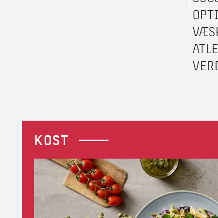
OPT
VÆS
ATL
VER
KOST