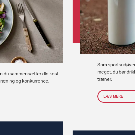
Som sportsudøver e
meget, du bør drik
dan du sammensætter din kost.
træner.
i træning og konkurrence.
LÆS MERE