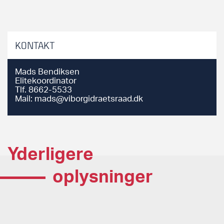
KONTAKT
Mads Bendiksen
Elitekoordinator
Tlf.
8662-5533
Mail:
mads@viborgidraetsraad.dk
Yderligere
oplysninger