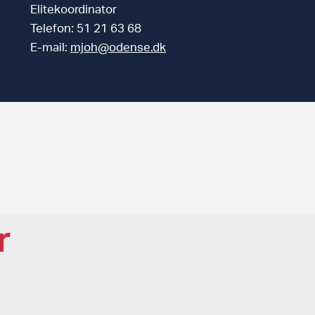
Elitekoordinator
Telefon: 51 21 63 68
E-mail:
mjoh@odense.dk
r