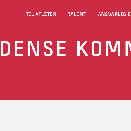
TIL ATLETER
TALENT
ANSVARLIG E
DENSE KOM