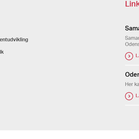
Lin
Sama
Samar
entudvikling
Oden
dk
L
Ode
Her k
L