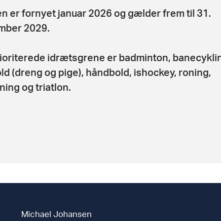
en er fornyet januar 2026 og gælder frem til 31.
mber 2029.
ioriterede idrætsgrene er badminton, banecykli
ld (dreng og pige), håndbold, ishockey, roning,
ing og triatlon.
Michael Johansen