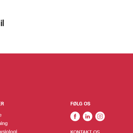
l
ER
FØLG OS
e
ning
ysiologi
KONTAKT OS