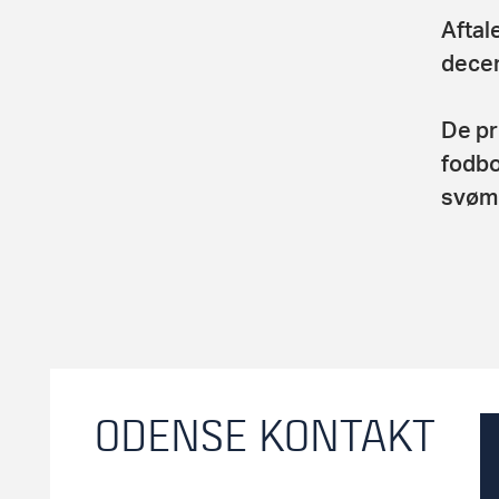
Aftal
dece
De pr
fodbo
svømn
ODENSE KONTAKT