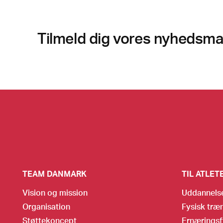
Tilmeld dig vores nyhedsmai
TEAM DANMARK
TIL ATLET
Vision og mission
Uddannels
Organisation
Fysisk træ
Støttekoncept
Ernæringsf