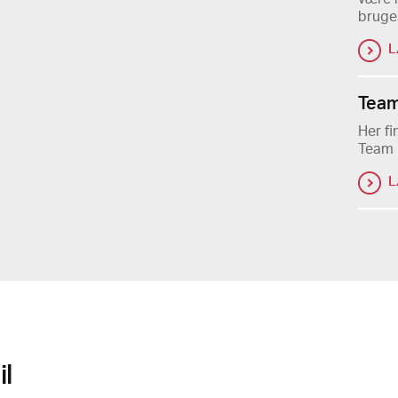
bruges
L
Team
Her fi
Team 
L
l