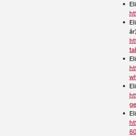
El
ht
El
år
ht
ta
El
ht
wh
El
ht
ge
El
ht
60