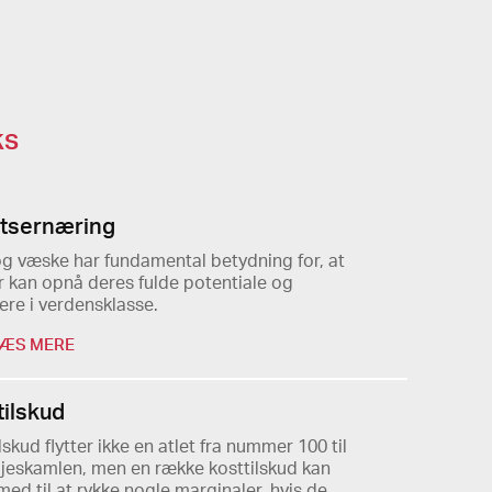
ks
tsernæring
og væske har fundamental betydning for, at
r kan opnå deres fulde potentiale og
ere i verdensklasse.
ÆS MERE
tilskud
lskud flytter ikke en atlet fra nummer 100 til
jeskamlen, men en række kosttilskud kan
ed til at rykke nogle marginaler, hvis de