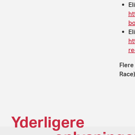
El
ht
bo
El
ht
re
Flere
Race)
Yderligere