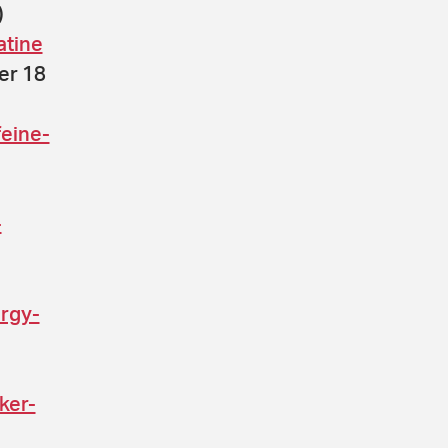
)
atine
der 18
feine-
-
rgy-
ker-