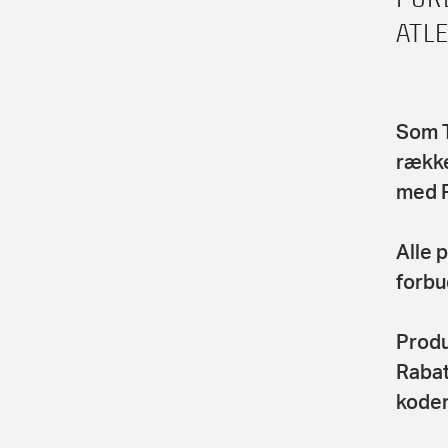
ATL
Som T
række
med 
Alle 
forbu
Produ
Rabat
koden