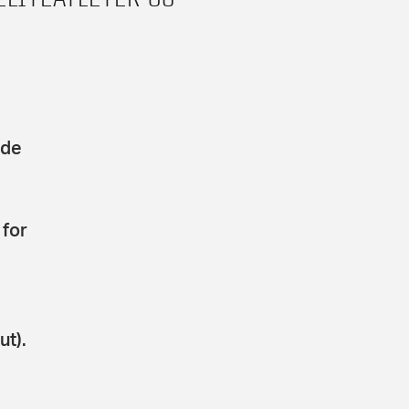
jde
 for
t).