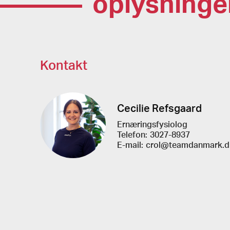
oplysninge
Kontakt
Cecilie Refsgaard
Ernæringsfysiolog
Telefon:
3027-8937
E-mail:
crol@teamdanmark.d