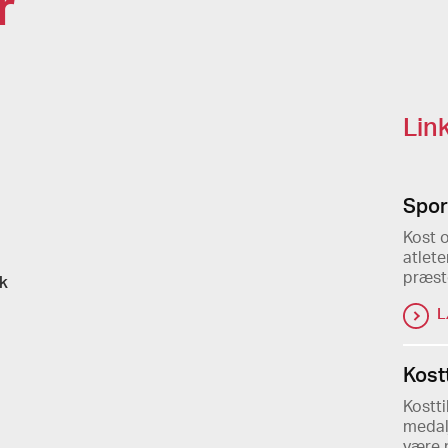
r
Lin
Spor
Kost 
atlete
præst
k
L
Kost
Kostti
medal
være m