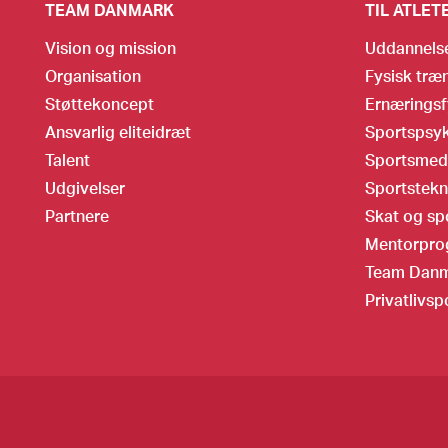
TEAM DANMARK
TIL ATLET
Vision og mission
Uddannels
Organisation
Fysisk træ
Støttekoncept
Ernæringsf
Ansvarlig eliteidræt
Sportspsyk
Talent
Sportsmed
Udgivelser
Sportstekn
Partnere
Skat og sp
Mentorpro
Team Danm
Privatlivspo