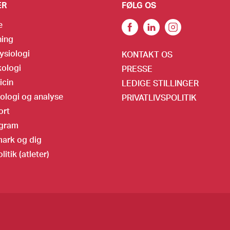
ER
FØLG OS
e
ning
ysiologi
KONTAKT OS
ologi
PRESSE
icin
LEDIGE STILLINGER
ologi og analyse
PRIVATLIVSPOLITIK
ort
gram
ark og dig
litik (atleter)