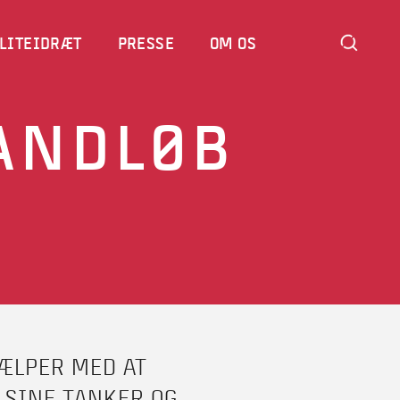
LITEIDRÆT
PRESSE
OM OS
VANDLØB
JÆLPER MED AT
 SINE TANKER OG