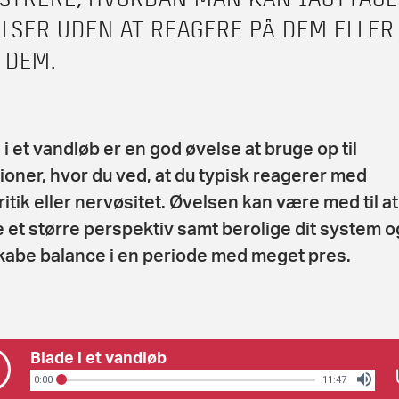
ELSER UDEN AT REAGERE PÅ DEM ELLER
 DEM.
 i et vandløb er
en god øvelse at bruge op til
tioner, hvor du ved, at du typisk reagerer med
ritik eller nervøsitet. Øvelsen kan være med til at
 et større perspektiv samt berolige dit system o
abe balance i en periode med meget pres.
Blade i et vandløb
0:00
11:47