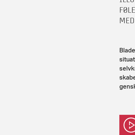
FØL
MED
Blade
situa
selvk
skabe
gensk