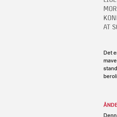
MOR
KON
AT S
Det e
maven
stand
berol
ÅND
Denne