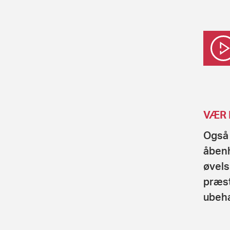
VÆR 
Også 
åbenh
øvels
præst
ubeha