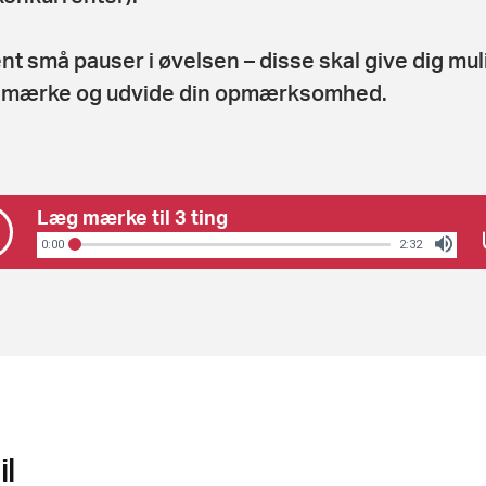
nt små pauser i øvelsen – disse skal give dig mu
t mærke og udvide din opmærksomhed.
Læg mærke til 3 ting
0:00
2:32
l