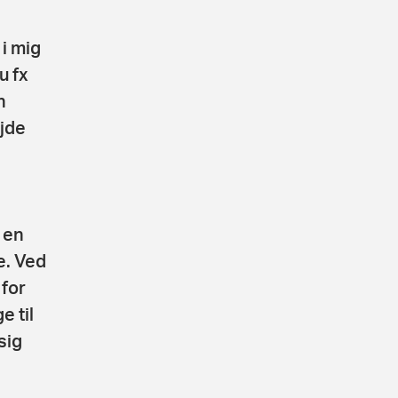
g
i mig
u fx
n
ejde
a en
e. Ved
 for
e til
sig