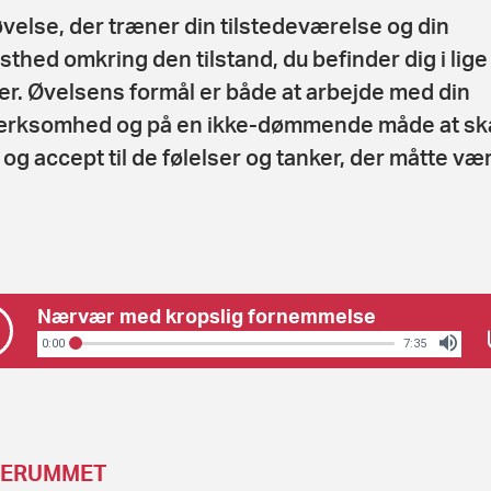
øvelse, der træner din tilstedeværelse og din
sthed omkring den tilstand, du befinder dig i lige
her. Øvelsens formål er både at arbejde med din
rksomhed og på en ikke-dømmende måde at sk
 og accept til de følelser og tanker, der måtte væ
Nærvær med kropslig fornemmelse
0:00
7:35
TERUMMET