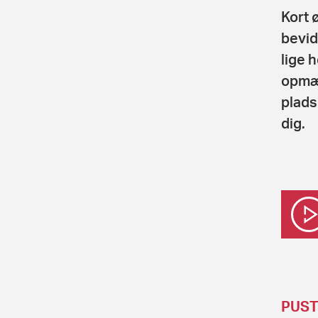
Kort 
bevid
lige 
opmæ
plads
dig.
PUS