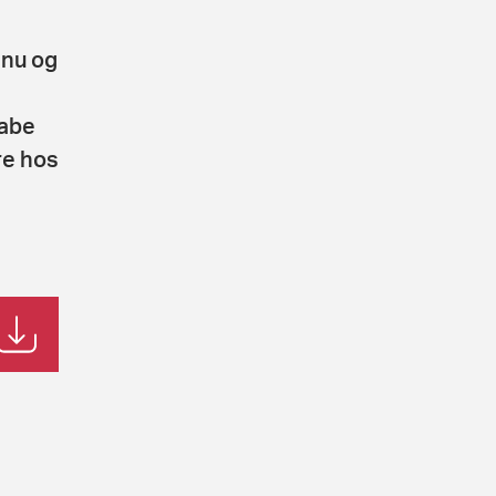
 nu og
abe
re hos