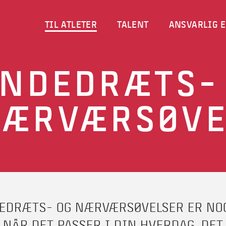
TIL ATLETER
TALENT
ANSVARLIG E
NDEDRÆTS-
ÆRVÆRSØVE
EDRÆTS- OG NÆRVÆRSØVELSER ER NOGE
E NÅR DET PASSER I DIN HVERDAG. DET