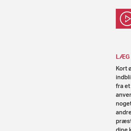
LÆG 
Kort 
indbl
fra e
anven
noget
andre
præst
dine 