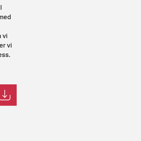
l
 med
 vi
er vi
ess.