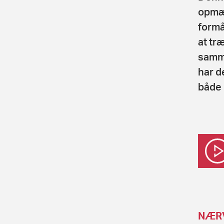
opmær
formå
at tr
samme
har d
både 
NÆRV