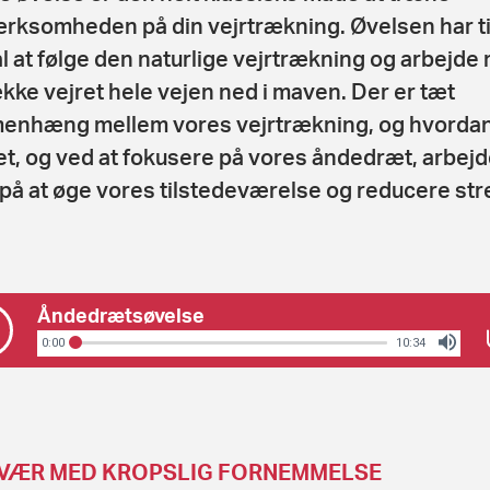
ksomheden på din vejrtrækning. Øvelsen har ti
l at følge den naturlige vejrtrækning og arbejde
ække vejret hele vejen ned i maven. Der er tæt
nhæng mellem vores vejrtrækning, og hvordan
et, og ved at fokusere på vores åndedræt, arbejd
på at øge vores tilstedeværelse og reducere str
Åndedrætsøvelse
0:00
10:34
ÆR MED KROPSLIG FORNEMMELSE