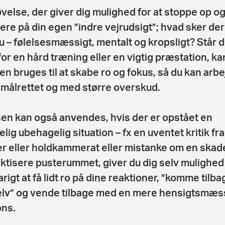
øvelse, der giver dig mulighed for at stoppe op o
ere på din egen ”indre vejrudsigt”; hvad sker der 
nu – følelsesmæssigt, mentalt og kropsligt? Står d
for en hård træning eller en vigtig præstation, ka
en bruges til at skabe ro og fokus, så du kan arb
målrettet og med større overskud.
en kan også anvendes, hvis der er opstået en
elig ubehagelig situation – fx en uventet kritik fr
r eller holdkammerat eller mistanke om en skad
aktisere pusterummet, giver du dig selv mulighed
rigt at få lidt ro på dine reaktioner, ”komme tilbag
elv” og vende tilbage med en mere hensigtsmæs
ns.