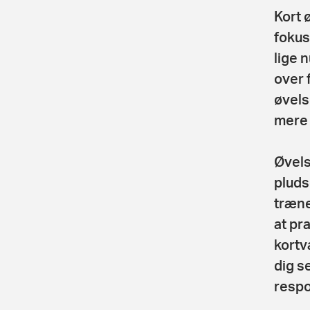
Kort 
fokus
lige 
over 
øvels
mere 
Øvels
pluds
træne
at pr
kortva
dig s
respo