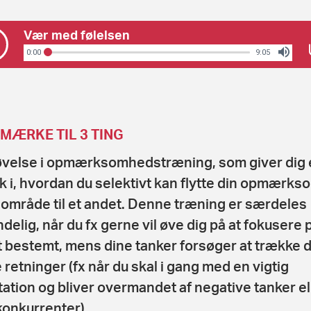
Vær med følelsen
0:00
9:05
MÆRKE TIL 3 TING
øvelse i opmærksomhedstræning, som giver dig 
ik i, hvordan du selektivt kan flytte din opmærk
t område til et andet. Denne træning er særdeles
delig, når du fx gerne vil øve dig på at fokusere 
 bestemt, mens dine tanker forsøger at trække di
 retninger (fx når du skal i gang med en vigtig
ation og bliver overmandet af negative tanker el
konkurrenter).