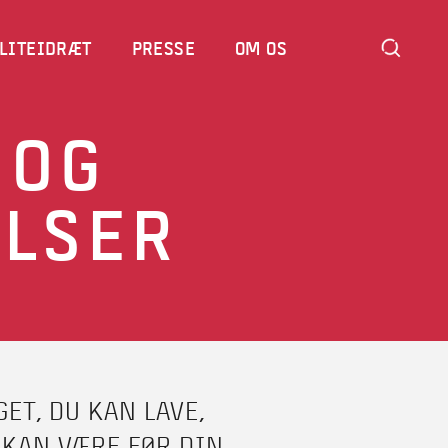
LITEIDRÆT
PRESSE
OM OS
 OG
LSER
T, DU KAN LAVE,
 KAN VÆRE FØR DIN