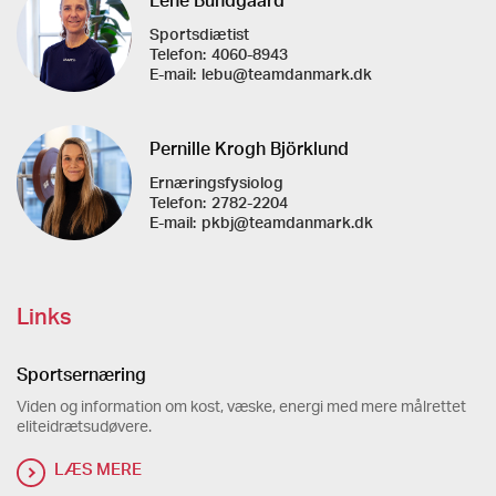
Sportsdiætist
Telefon:
4060-8943
E-mail:
lebu@teamdanmark.dk
Pernille Krogh Björklund
Ernæringsfysiolog
Telefon:
2782-2204
E-mail:
pkbj@teamdanmark.dk
Links
Sportsernæring
Viden og information om kost, væske, energi med mere målrettet
eliteidrætsudøvere.
LÆS MERE