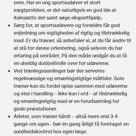
ovre. Har en ung sportsudøver et stort
vægtproblem, er det naturligvis en god ide at
italesætte det samt søge eksperthjælp.
Sørg for, at sportsudøvere og forældre får god
vejledning om vigtigheden af rigtig og tilstrækkelig
mad. Er du træner, så anbefaler vi, at du får andre til
at stå for denne orientering, også selvom du har
erfaring på området. På den måde undgår du at få
en uheldig dobbeltrolle over for udøverne.
Ved træningssamlinger bør der serveres
regelmæssige og ernæringsrigtige måltider. Som
træner kan du fordel spise sammen med udøverne
og vise i handling – ikke kun i ord – at tilstrækkelig
og ernæringsrigtig mad er en forudsætning for
gode præstationer.
Atleter, som træner hårdt – altså mere end 3-4
gange om ugen - bør én gang årligt få foretaget en
sundhedskontrol hos egen læge.