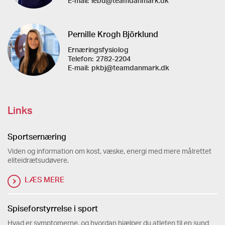
E-mail:
lebu@teamdanmark.dk
Pernille Krogh Björklund
Ernæringsfysiolog
Telefon:
2782-2204
E-mail:
pkbj@teamdanmark.dk
Links
Sportsernæring
Viden og information om kost, væske, energi med mere målrettet
eliteidrætsudøvere.
LÆS MERE
Spiseforstyrrelse i sport
Hvad er symptomerne, og hvordan hjælper du atleten til en sund