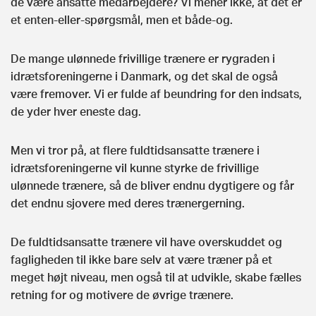
de være ansatte medarbejdere? Vi mener ikke, at det er
et enten-eller-spørgsmål, men et både-og.
De mange ulønnede frivillige trænere er rygraden i
idrætsforeningerne i Danmark, og det skal de også
være fremover. Vi er fulde af beundring for den indsats,
de yder hver eneste dag.
Men vi tror på, at flere fuldtidsansatte trænere i
idrætsforeningerne vil kunne styrke de frivillige
ulønnede trænere, så de bliver endnu dygtigere og får
det endnu sjovere med deres trænergerning.
De fuldtidsansatte trænere vil have overskuddet og
fagligheden til ikke bare selv at være træner på et
meget højt niveau, men også til at udvikle, skabe fælles
retning for og motivere de øvrige trænere.