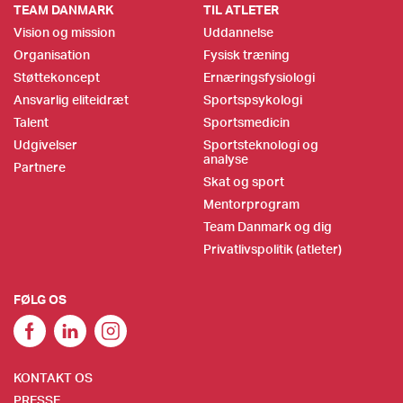
TEAM DANMARK
TIL ATLETER
Vision og mission
Uddannelse
Organisation
Fysisk træning
Støttekoncept
Ernæringsfysiologi
Ansvarlig eliteidræt
Sportspsykologi
Talent
Sportsmedicin
Udgivelser
Sportsteknologi og
analyse
Partnere
Skat og sport
Mentorprogram
Team Danmark og dig
Privatlivspolitik (atleter)
FØLG OS
KONTAKT OS
PRESSE