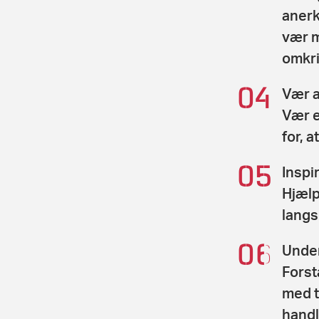
anerk
vær m
omkri
Vær a
Vær e
for, a
Inspi
Hjælp
langs
Under
Forst
med t
handl