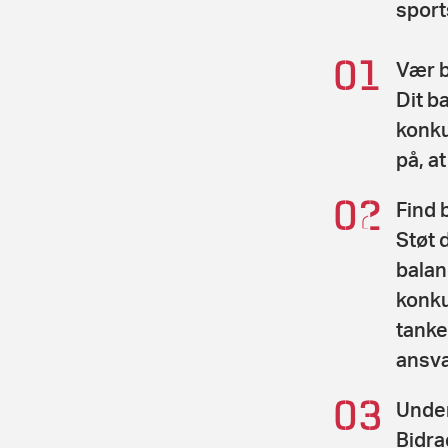
sport
Vær b
Dit ba
konku
på, a
Find 
Støt 
balan
konku
tanke
ansva
Under
Bidra