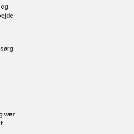
 og
bejde
 sørg
og vær
t