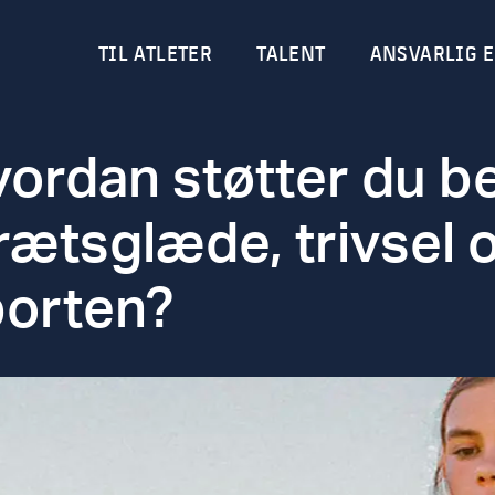
TIL ATLETER
TALENT
ANSVARLIG E
ordan støtter du be
rætsglæde, trivsel o
orten?