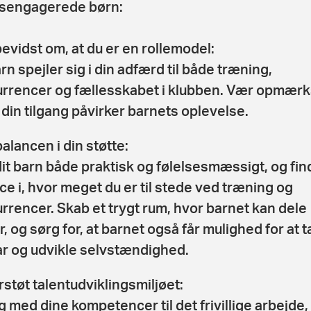
sengagerede børn:
evidst om, at du er en rollemodel:
rn spejler sig i din adfærd til både træning,
rrencer og fællesskabet i klubben. Vær opmær
t din tilgang påvirker barnets oplevelse.
balancen i din støtte:
dit barn både praktisk og følelsesmæssigt, og fin
ce i, hvor meget du er til stede ved træning og
rrencer. Skab et trygt rum, hvor barnet kan dele
r, og sørg for, at barnet også får mulighed for at 
r og udvikle selvstændighed.
støt talentudviklingsmiljøet:
g med dine kompetencer til det frivillige arbejde,