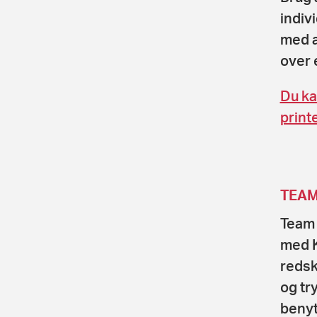
indiv
med a
over 
Du ka
print
TEAM
Team 
med K
redsk
og tr
benyt