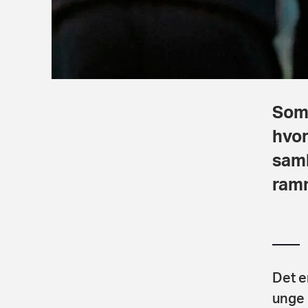
Som 
hvor
saml
ramm
Det e
unge 