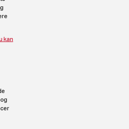
ng
ere
u kan
de
 og
ncer