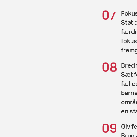
Fokus
Støt 
færdi
fokus
frem
Bred 
Sæt f
fælle
barne
områd
en st
Giv f
Brug 