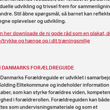
iduelle udvikling og trivsel frem for sammenligni
ndre. Stil åbne spørgsmål, så barnet kan reflekt
egne oplevelser og udvikling.
n her downloade de ni gode råd som en plakat, d
e/trykke og hænge op i dit træningsmiljø
 DANMARKS FORÆLDREGUIDE
Danmarks Forældreguide er udviklet i samarbej
olding Elitekommune og indeholder information
aber, som kan styrke forældres viden, kompete
yghed i forældrerollen. Forældreguiden kan både
tes som undervisningsmateriale og som et