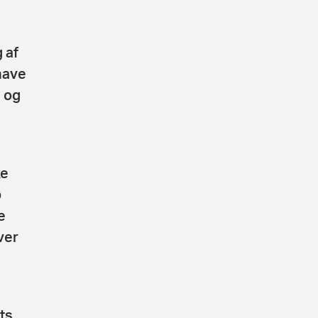
 af
have
 og
ke
p
e
ver
ts