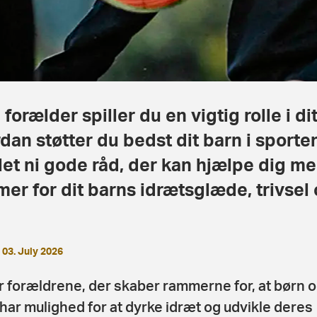
forælder spiller du en vigtig rolle i di
dan støtter du bedst dit barn i spor
et ni gode råd, der kan hjælpe dig m
er for dit barns idrætsglæde, trivsel 
03. July 2026
r forældrene, der skaber rammerne for, at børn 
har mulighed for at dyrke idræt og udvikle deres