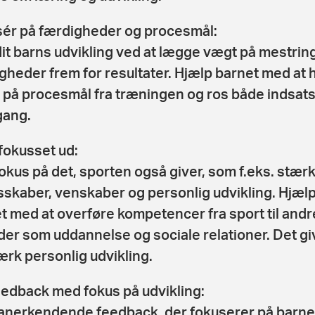
ér på færdigheder og procesmål:
dit barns udvikling ved at lægge vægt på mestring
gheder frem for resultater. Hjælp barnet med at 
 på procesmål fra træningen og ros både indsats
gang.
fokusset ud:
okus på det, sporten også giver, som f.eks. stær
sskaber, venskaber og personlig udvikling. Hjæl
t med at overføre kompetencer fra sport til andr
er som uddannelse og sociale relationer. Det gi
ærk personlig udvikling.
eedback med fokus på udvikling:
anerkendende feedback, der fokuserer på barne