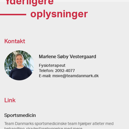
Yderligere
oplysninger
Kontakt
Marlene Søby Vestergaard
Fysioterapeut
Telefon:
2092-4077
E-mail:
msve@teamdanmark.dk
Link
Sportsmedicin
Team Danmarks sportsmedicinske team hjælper atleter med
behandling, skadesforebyggelse med mere.