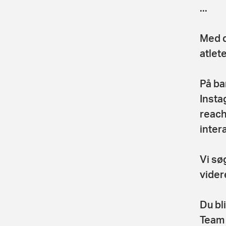
...
Med d
atlete
På ba
Insta
reach
inter
Vi sø
vider
Du bl
Team 