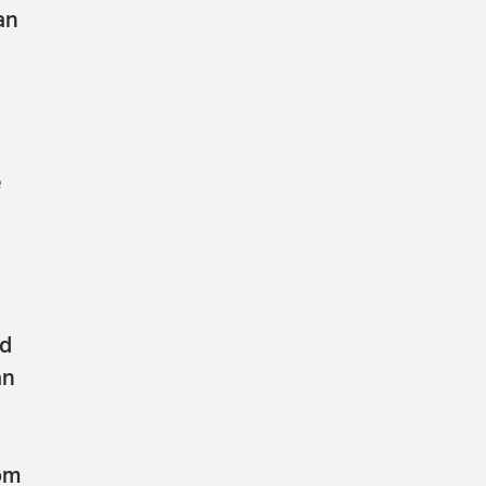
an
e
ed
an
om