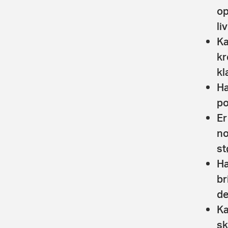
op
liv
Ka
kr
kl
Ha
po
Er
no
st
Ha
br
de
Ka
sk