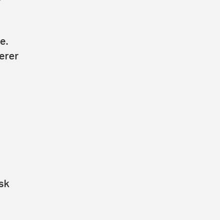
e.
erer
sk