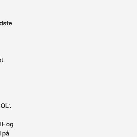
dste
et
 OL’.
IF og
l på