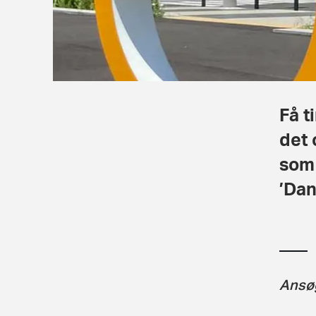
Få t
det 
som 
’Dan
Ansøg