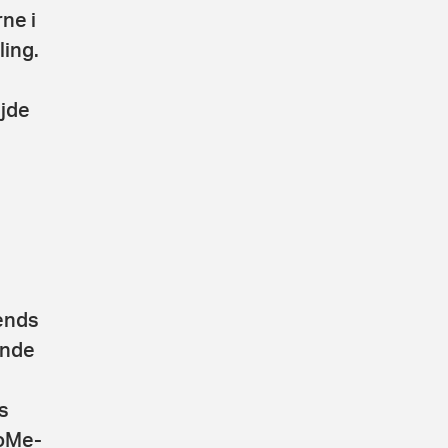
ne i
ing.
ejde
rends
ende
s
SoMe-