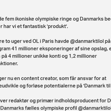
e fem ikoniske olympiske ringe og Danmarks be
r har vi et fantastisk ’produkt’.
re to uger ved OL i Paris havde @danmarktilol på
gram 41 millioner eksponeringer af sine opslag, 
 på 4 millioner unikke konti og 1,2 millioner
aktioner.
ger nu en content creator, som får ansvar for at
eudvikle og forløse potentialerne på ’Danmark til
iver redaktør og primær indholdsproducent for D
Danmarks fælles olympiske profil @danmarktilo