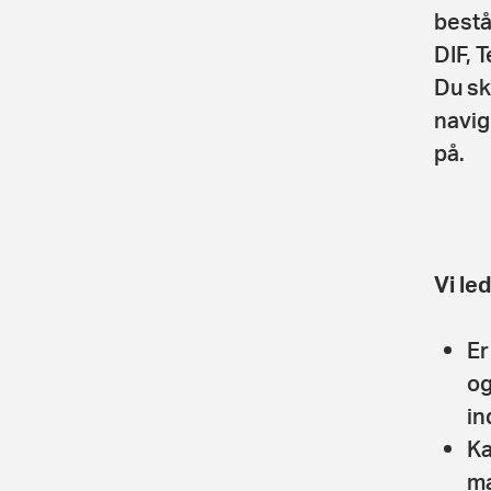
bestå
DIF, 
Du sk
navig
på.
Vi le
Er
og
in
Ka
ma