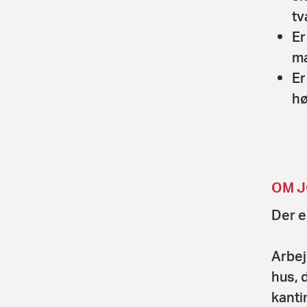
tv
Er
ma
Er
hø
OM J
Der er
Arbej
hus, 
kanti