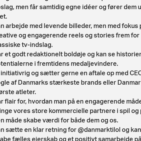
slag, men får samtidig egne idéer og fører dem u
et.
n arbejde med levende billeder, men med fokus 
eative og engagerende reels og stories frem for
assiske tv-indslag.
r et godt redaktionelt boldøje og kan se historie
tentialerne i fremtidens medaljevindere.
 initiativrig og sætter gerne en aftale op med CEO
gle af Danmarks stærkeste brands eller Danma
ørste atleter.
r flair for, hvordan man på en engagerende måd
inge vores store kommercielle partnere i spil og
n måde skabe værdi for både dem og os.
n sætte en klar retning for @danmarktilol og ka
abe fælles ejerskab og et positivt samarbejde p