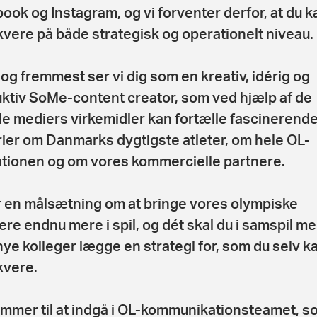
ook og Instagram, og vi forventer derfor, at du k
vere på både strategisk og operationelt niveau.
 og fremmest ser vi dig som en kreativ, idérig og
ktiv SoMe-content creator, som ved hjælp af de
le mediers virkemidler kan fortælle fascinerend
rier om Danmarks dygtigste atleter, om hele OL-
tionen og om vores kommercielle partnere.
r en målsætning om at bringe vores olympiske
ere endnu mere i spil, og dét skal du i samspil m
nye kolleger lægge en strategi for, som du selv k
vere.
mmer til at indgå i OL-kommunikationsteamet, s