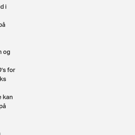
d i
på
n og
’s for
rks
e kan
 på
n
å