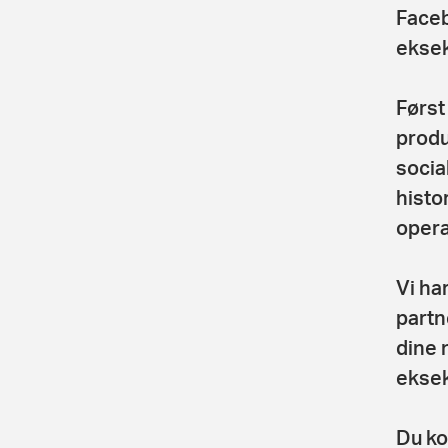
Faceb
eksek
Først
produ
socia
histo
opera
Vi ha
partn
dine 
eksek
Du ko