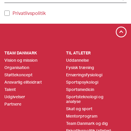
Privatlivspolitik
TEAM DANMARK
TIL ATLETER
Vision og mission
Uddannelse
Organisation
Fysisk træning
Støttekoncept
Ernæringsfysiologi
Ansvarlig eliteidræt
Sportspsykologi
Talent
Sportsmedicin
Udgivelser
Sportsteknologi og
analyse
Partnere
Skat og sport
Mentorprogram
Team Danmark og dig
Privatlivspolitik (atleter)