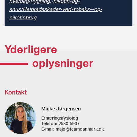
hverdag/Rygning,-nikotin-og-
snus/Helbredsskader-ved-tobaks--og-
nikotinbrug
Yderligere
oplysninger
Kontakt
Majke Jørgensen
Ernæringsfysiolog
Telefon:
2530-5907
E-mail:
majo@teamdanmark.dk