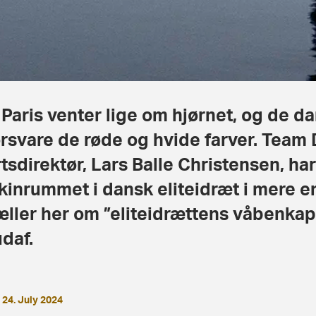
 Paris venter lige om hjørnet, og de dan
orsvare de røde og hvide farver. Tea
tsdirektør, Lars Balle Christensen, har
inrummet i dansk eliteidræt i mere en
æller her om ”eliteidrættens våbenkap
daf.
24. July 2024