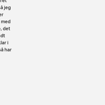
året
å jeg
er
g med
, det
ndt
ar i
så har