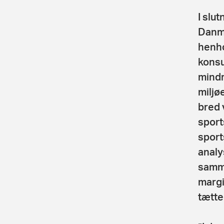
I slu
Danma
henh
konsu
mindr
miljø
bred 
sport
sport
analy
samme
margi
tætte