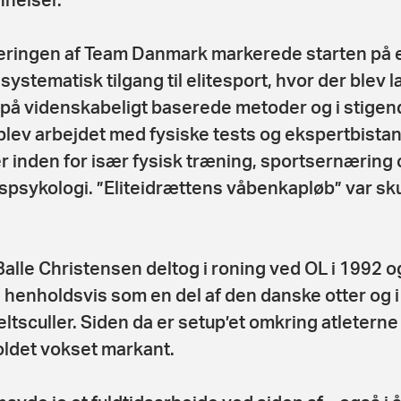
eringen af Team Danmark markerede starten på 
systematisk tilgang til elitesport, hvor der blev l
på videnskabeligt baserede metoder og i stigen
blev arbejdet med fysiske tests og ekspertbistand
er inden for især fysisk træning, sportsernæring 
spsykologi. ”Eliteidrættens våbenkapløb” var sku
.
Balle Christensen deltog i roning ved OL i 1992 o
 henholdsvis som en del af den danske otter og i
ltsculler. Siden da er setup’et omkring atleterne
ldet vokset markant.