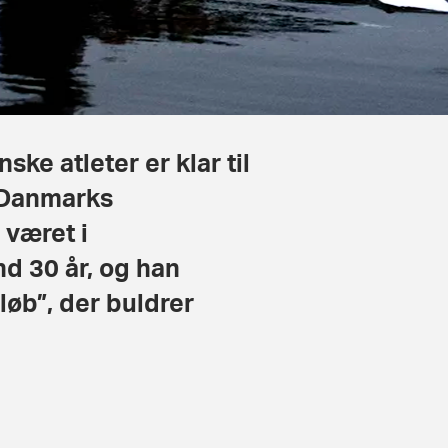
ske atleter er klar til
m Danmarks
 været i
d 30 år, og han
løb”, der buldrer