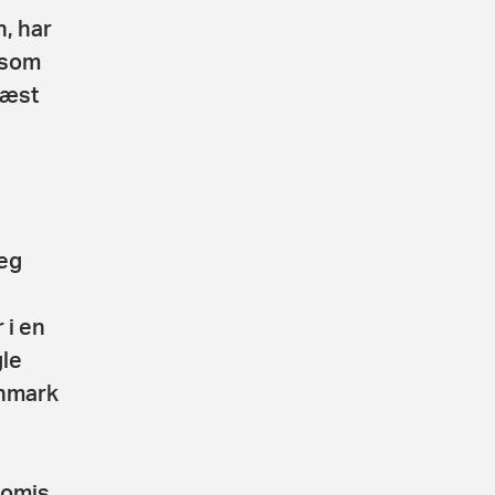
, har
t som
næst
jeg
 i en
gle
anmark
romis