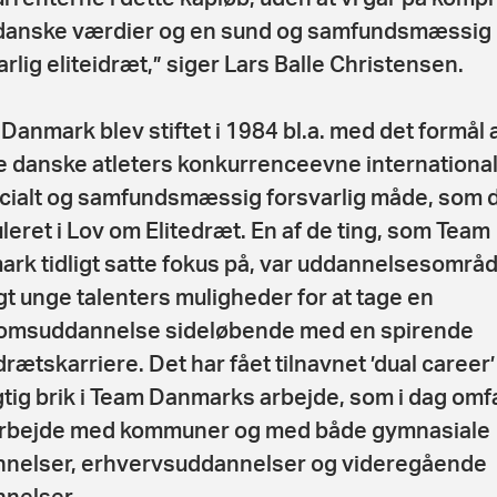
danske værdier og en sund og samfundsmæssig
arlig eliteidræt,” siger Lars Balle Christensen.
Danmark blev stiftet i 1984 bl.a. med det formål 
e danske atleters konkurrenceevne international
cialt og samfundsmæssig forsvarlig måde, som d
leret i Lov om Elitedræt. En af de ting, som Team
rk tidligt satte fokus på, var uddannelsesområd
gt unge talenters muligheder for at tage en
omsuddannelse sideløbende med en spirende
drætskarriere. Det har fået tilnavnet ’dual career’
gtig brik i Team Danmarks arbejde, som i dag omf
rbejde med kommuner og med både gymnasiale
nelser, erhvervsuddannelser og videregående
nelser.