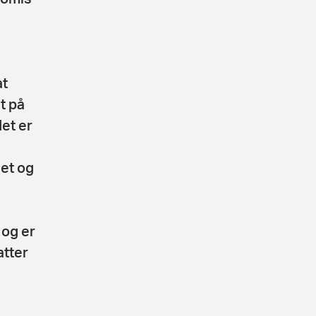
at
t på
et er
et og
 og er
atter