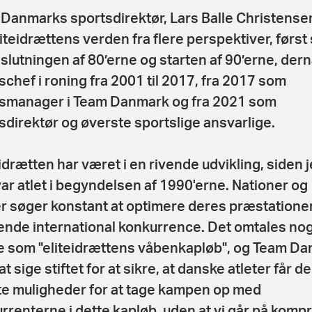
Danmarks sportsdirektør, Lars Balle Christensen
liteidrættens verden fra flere perspektiver, førs
i slutningen af 80’erne og starten af 90’erne, der
schef i roning fra 2001 til 2017, fra 2017 som
smanager i Team Danmark og fra 2021 som
sdirektør og øverste sportslige ansvarlige.
eidrætten har været i en rivende udvikling, siden 
var atlet i begyndelsen af 1990'erne. Nationer og
er søger konstant at optimere deres præstationer
gende international konkurrence. Det omtales no
 som "eliteidrættens våbenkapløb", og Team D
at sige stiftet for at sikre, at danske atleter får de
e muligheder for at tage kampen op med
rrenterne i dette kapløb, uden at vi går på komp