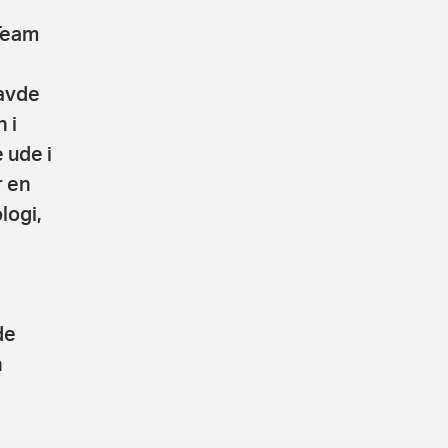
 Team
avde
 i
 ude i
r en
logi,
de
n