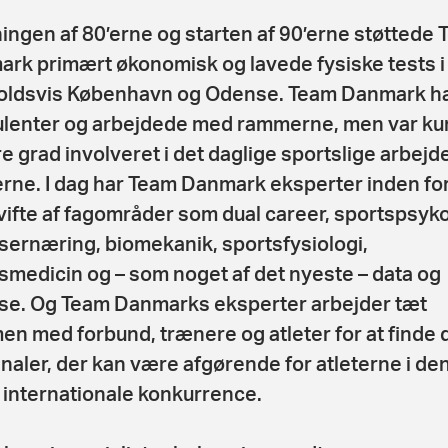
tningen af 80’erne og starten af 90’erne støttede
rk primært økonomisk og lavede fysiske tests i
oldsvis København og Odense. Team Danmark h
lenter og arbejdede med rammerne, men var kun
e grad involveret i det daglige sportslige arbejde
erne. I dag har Team Danmark eksperter inden fo
vifte af fagområder som dual career, sportspsyko
sernæring, biomekanik, sportsfysiologi,
smedicin og – som noget af det nyeste – data og
se. Og Team Danmarks eksperter arbejder tæt
n med forbund, trænere og atleter for at finde 
naler, der kan være afgørende for atleterne i de
 internationale konkurrence.