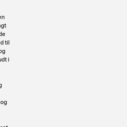
en
agt
de
 til
og
dt i
g
 og