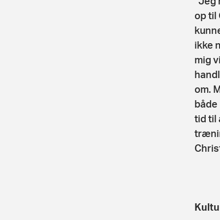
”Jeg 
op ti
kunne
ikke 
mig v
handl
om. M
både 
tid ti
træni
Chris
Kultu