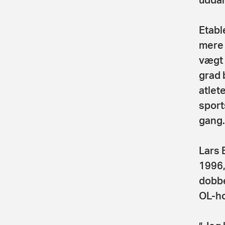
Etabl
mere 
vægt 
grad 
atlet
sport
gang
Lars 
1996,
dobbe
OL-ho