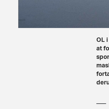
OL i
at f
spor
mask
fort
deru