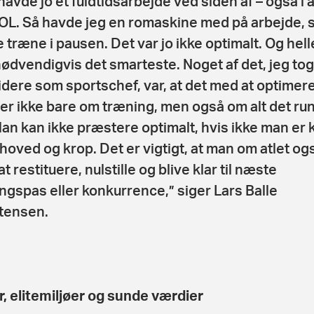
havde jo et fuldtidsarbejde ved siden af – også i 
l OL. Så havde jeg en romaskine med på arbejde, s
 træne i pausen. Det var jo ikke optimalt. Og hell
nødvendigvis det smarteste. Noget af det, jeg to
idere som sportschef, var, at det med at optimere
er ikke bare om træning, men også om alt det ru
an kan ikke præstere optimalt, hvis ikke man er kl
hoved og krop. Det er vigtigt, at man om atlet og
l at restituere, nulstille og blive klar til næste
ngspas eller konkurrence,” siger Lars Balle
tensen.
r, elitemiljøer og sunde værdier