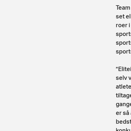
Team 
set e
roer 
sport
sport
sport
”Elit
selv 
atlet
tilta
gange
er så 
bedst
konku