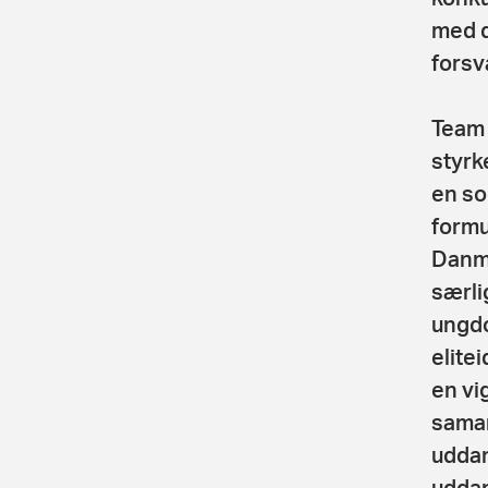
med 
forsv
Team 
styrk
en so
formu
Danma
særli
ungd
elitei
en vi
sama
uddan
uddan