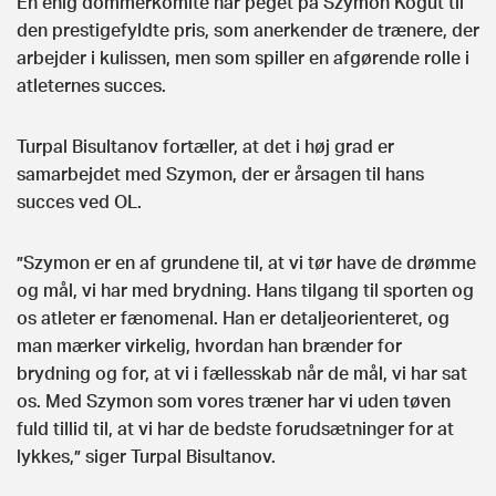
En enig dommerkomité har peget på Szymon Kogut til
den prestigefyldte pris, som anerkender de trænere, der
arbejder i kulissen, men som spiller en afgørende rolle i
atleternes succes.
Turpal Bisultanov fortæller, at det i høj grad er
samarbejdet med Szymon, der er årsagen til hans
succes ved OL.
”Szymon er en af grundene til, at vi tør have de drømme
og mål, vi har med brydning. Hans tilgang til sporten og
os atleter er fænomenal. Han er detaljeorienteret, og
man mærker virkelig, hvordan han brænder for
brydning og for, at vi i fællesskab når de mål, vi har sat
os. Med Szymon som vores træner har vi uden tøven
fuld tillid til, at vi har de bedste forudsætninger for at
lykkes,” siger Turpal Bisultanov.