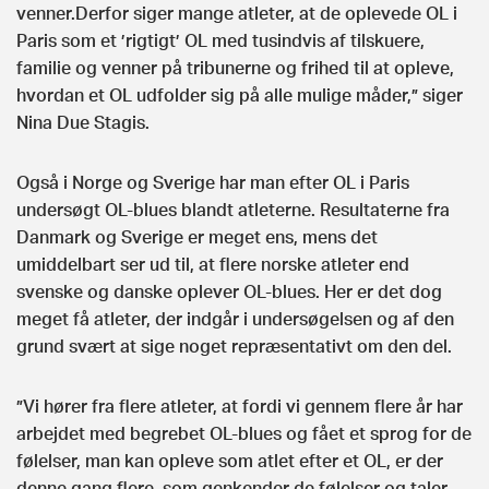
venner.Derfor siger mange atleter, at de oplevede OL i
Paris som et ’rigtigt’ OL med tusindvis af tilskuere,
familie og venner på tribunerne og frihed til at opleve,
hvordan et OL udfolder sig på alle mulige måder,” siger
Nina Due Stagis.
Også i Norge og Sverige har man efter OL i Paris
undersøgt OL-blues blandt atleterne. Resultaterne fra
Danmark og Sverige er meget ens, mens det
umiddelbart ser ud til, at flere norske atleter end
svenske og danske oplever OL-blues. Her er det dog
meget få atleter, der indgår i undersøgelsen og af den
grund svært at sige noget repræsentativt om den del.
”Vi hører fra flere atleter, at fordi vi gennem flere år har
arbejdet med begrebet OL-blues og fået et sprog for de
følelser, man kan opleve som atlet efter et OL, er der
denne gang flere, som genkender de følelser og taler