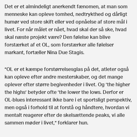
Det er et almindeligt anerkendt fænomen, at man som
menneske kan opleve tomhed, nedtrykthed og dårligt
humør ved store skift eller ved opnåelse af store mål i
livet. For når målet er nået, hvad skal der så ske, hvad
skal næste projekt være? Den følelse kan blive
forstærket af et OL, som forstærker alle følelser
markant, fortæller Nina Due Stagis.
”OL er et kæmpe forstørrelsesglas på det, atleter også
kan opleve efter andre mesterskaber, og det mange
oplever efter større begivenheder i livet.
Og ’the higher
the highs’ betyder ofte ’the lower the lows.
Derfor er
OL-blues interessant ikke bare i et sportsligt perspektiv,
men også i forhold til at forstå og håndtere, hvordan vi
mentalt reagerer efter de skelsættende peaks, vi alle
sammen møder i livet,” forklarer hun.