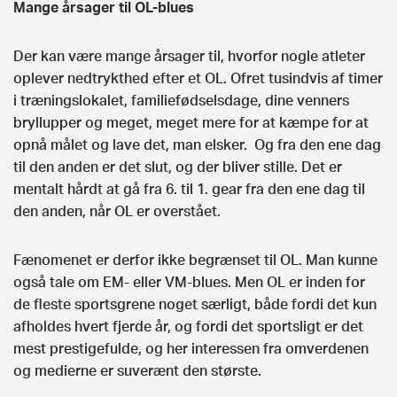
Mange årsager til OL-blues
Der kan være mange årsager til, hvorfor nogle atleter
oplever nedtrykthed efter et OL. Ofret tusindvis af timer
i træningslokalet, familiefødselsdage, dine venners
bryllupper og meget, meget mere for at kæmpe for at
opnå målet og lave det, man elsker. Og fra den ene dag
til den anden er det slut, og der bliver stille. Det er
mentalt hårdt at gå fra 6. til 1. gear fra den ene dag til
den anden, når OL er overstået.
Fænomenet er derfor ikke begrænset til OL. Man kunne
også tale om EM- eller VM-blues. Men OL er inden for
de fleste sportsgrene noget særligt, både fordi det kun
afholdes hvert fjerde år, og fordi det sportsligt er det
mest prestigefulde, og her interessen fra omverdenen
og medierne er suverænt den største.