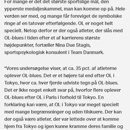
For mange er det det største sportslige mål, den
ypperste medaljeskammel, man kan komme op på. Hele
verden ser med, og mange får foreviget de symbolske
ringe af en tatovør efterfølgende. OL er noget helt
specielt. Netop derfor er der også atleter, der slås med
OL-blues i tiden efter et af karrierens største
højdepunkter, fortæller Nina Due Stagis,
sportspsykologisk konsulent i Team Danmark.
”Vores undersøgelse viser, at ca. 35 pct. af atleterne
oplever OL-blues. Det er et højere tal end efter OL i
Tokyo, hvor ca. hver fjerde udviste tegn på OL-blues.
Det er ikke noget enkelt svar på, hvorfor flere oplever
OL-blues efter OL i Paris i forhold til Tokyo. En
forklaring kan være, at OL i Tokyo var meget specielt
med mange begrænsninger og uden tilskuere. Der kan
der også være atleter, der var lettede over at komme
hjem fra Tokyo og igen kunne kramme deres familie og