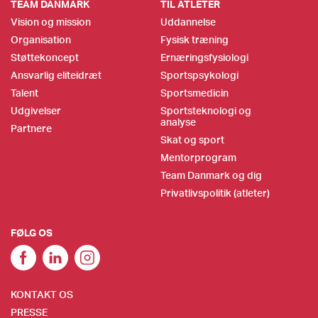
TEAM DANMARK
TIL ATLETER
Vision og mission
Uddannelse
Organisation
Fysisk træning
Støttekoncept
Ernæringsfysiologi
Ansvarlig eliteidræt
Sportspsykologi
Talent
Sportsmedicin
Udgivelser
Sportsteknologi og
analyse
Partnere
Skat og sport
Mentorprogram
Team Danmark og dig
Privatlivspolitik (atleter)
FØLG OS
KONTAKT OS
PRESSE