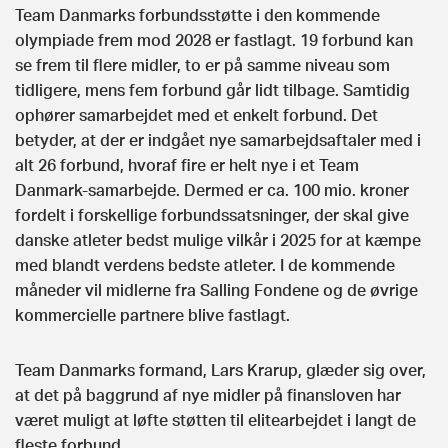
Team Danmarks forbundsstøtte i den kommende
olympiade frem mod 2028 er fastlagt. 19 forbund kan
se frem til flere midler, to er på samme niveau som
tidligere, mens fem forbund går lidt tilbage. Samtidig
ophører samarbejdet med et enkelt forbund. Det
betyder, at der er indgået nye samarbejdsaftaler med i
alt 26 forbund, hvoraf fire er helt nye i et Team
Danmark-samarbejde. Dermed er ca. 100 mio. kroner
fordelt i forskellige forbundssatsninger, der skal give
danske atleter bedst mulige vilkår i 2025 for at kæmpe
med blandt verdens bedste atleter. I de kommende
måneder vil midlerne fra Salling Fondene og de øvrige
kommercielle partnere blive fastlagt.
Team Danmarks formand, Lars Krarup, glæder sig over,
at det på baggrund af nye midler på finansloven har
været muligt at løfte støtten til elitearbejdet i langt de
fleste forbund.