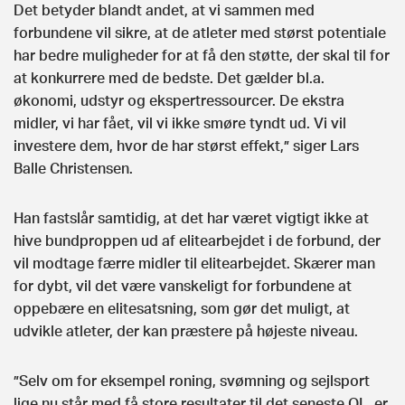
Det betyder blandt andet, at vi sammen med
forbundene vil sikre, at de atleter med størst potentiale
har bedre muligheder for at få den støtte, der skal til for
at konkurrere med de bedste. Det gælder bl.a.
økonomi, udstyr og ekspertressourcer. De ekstra
midler, vi har fået, vil vi ikke smøre tyndt ud. Vi vil
investere dem, hvor de har størst effekt,” siger Lars
Balle Christensen.
Han fastslår samtidig, at det har været vigtigt ikke at
hive bundproppen ud af elitearbejdet i de forbund, der
vil modtage færre midler til elitearbejdet. Skærer man
for dybt, vil det være vanskeligt for forbundene at
oppebære en elitesatsning, som gør det muligt, at
udvikle atleter, der kan præstere på højeste niveau.
”Selv om for eksempel roning, svømning og sejlsport
lige nu står med få store resultater til det seneste OL, er