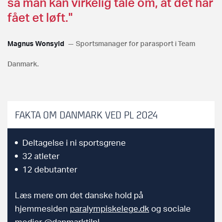
så man kan virkelig tale om, at det har
fået et løft."
Magnus Wonsyld
Sportsmanager for parasport i Team
Danmark.
FAKTA OM DANMARK VED PL 2024
Deltagelse i ni sportsgrene
32 atleter
12 debutanter
Læs mere om det danske hold på
hjemmesiden
paralympiskelege.dk
og sociale
medier @danmarktilpl