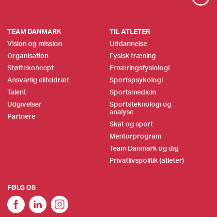
TEAM DANMARK
TIL ATLETER
Vision og mission
Uddannelse
Organisation
Fysisk træning
Støttekoncept
Ernæringsfysiologi
Ansvarlig eliteidræt
Sportspsykologi
Talent
Sportsmedicin
Udgivelser
Sportsteknologi og
analyse
Partnere
Skat og sport
Mentorprogram
Team Danmark og dig
Privatlivspolitik (atleter)
FØLG OS