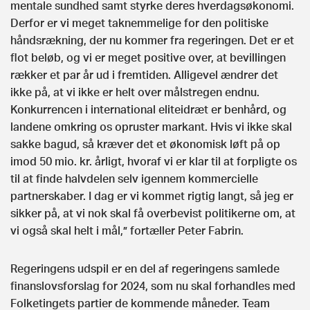
mentale sundhed samt styrke deres hverdagsøkonomi.
Derfor er vi meget taknemmelige for den politiske
håndsrækning, der nu kommer fra regeringen. Det er et
flot beløb, og vi er meget positive over, at bevillingen
rækker et par år ud i fremtiden. Alligevel ændrer det
ikke på, at vi ikke er helt over målstregen endnu.
Konkurrencen i international eliteidræt er benhård, og
landene omkring os opruster markant. Hvis vi ikke skal
sakke bagud, så kræver det et økonomisk løft på op
imod 50 mio. kr. årligt, hvoraf vi er klar til at forpligte os
til at finde halvdelen selv igennem kommercielle
partnerskaber. I dag er vi kommet rigtig langt, så jeg er
sikker på, at vi nok skal få overbevist politikerne om, at
vi også skal helt i mål,” fortæller Peter Fabrin.
Regeringens udspil er en del af regeringens samlede
finanslovsforslag for 2024, som nu skal forhandles med
Folketingets partier de kommende måneder. Team