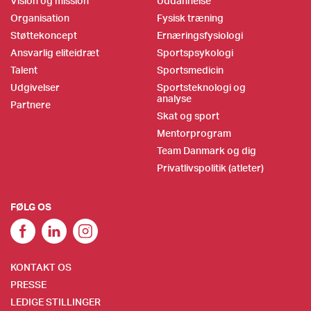
Vision og mission
Uddannelse
Organisation
Fysisk træning
Støttekoncept
Ernæringsfysiologi
Ansvarlig eliteidræt
Sportspsykologi
Talent
Sportsmedicin
Udgivelser
Sportsteknologi og
analyse
Partnere
Skat og sport
Mentorprogram
Team Danmark og dig
Privatlivspolitik (atleter)
FØLG OS
KONTAKT OS
PRESSE
LEDIGE STILLINGER