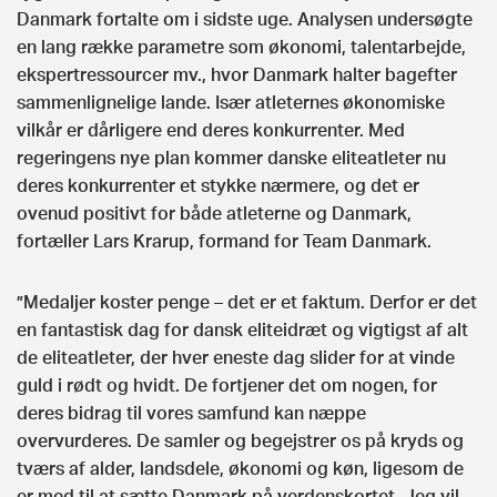
Danmark fortalte om i sidste uge. Analysen undersøgte
en lang række parametre som økonomi, talentarbejde,
ekspertressourcer mv., hvor Danmark halter bagefter
sammenlignelige lande. Især atleternes økonomiske
vilkår er dårligere end deres konkurrenter. Med
regeringens nye plan kommer danske eliteatleter nu
deres konkurrenter et stykke nærmere, og det er
ovenud positivt for både atleterne og Danmark,
fortæller Lars Krarup, formand for Team Danmark.
”Medaljer koster penge – det er et faktum. Derfor er det
en fantastisk dag for dansk eliteidræt og vigtigst af alt
de eliteatleter, der hver eneste dag slider for at vinde
guld i rødt og hvidt. De fortjener det om nogen, for
deres bidrag til vores samfund kan næppe
overvurderes. De samler og begejstrer os på kryds og
tværs af alder, landsdele, økonomi og køn, ligesom de
er med til at sætte Danmark på verdenskortet. Jeg vil