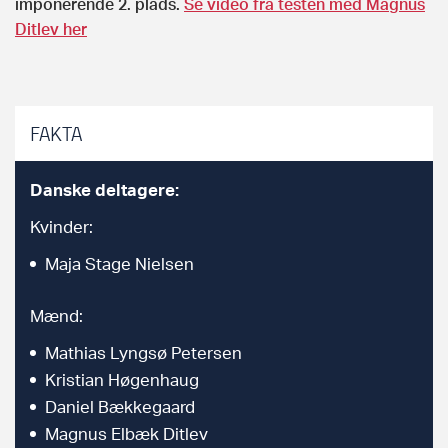
imponerende 2. plads.
Se video fra testen med Magnus
Ditlev her
FAKTA
Danske deltagere:
Kvinder:
Maja Stage Nielsen
Mænd:
Mathias Lyngsø Petersen
Kristian Høgenhaug
Daniel Bækkegaard
Magnus Elbæk Ditlev