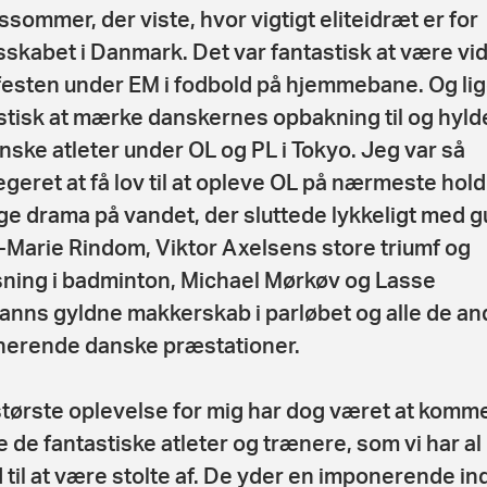
ssommer, der viste, hvor vigtigt eliteidræt er for
sskabet i Danmark. Det var fantastisk at være vidn
festen under EM i fodbold på hjemmebane. Og lig
stisk at mærke danskernes opbakning til og hylde
nske atleter under OL og PL i Tokyo. Jeg var så
legeret at få lov til at opleve OL på nærmeste hold
ige drama på vandet, der sluttede lykkeligt med gul
Marie Rindom, Viktor Axelsens store triumf og
sning i badminton, Michael Mørkøv og Lasse
nns gyldne makkerskab i parløbet og alle de an
erende danske præstationer.
tørste oplevelse for mig har dog været at komm
le de fantastiske atleter og trænere, som vi har al
 til at være stolte af. De yder en imponerende in