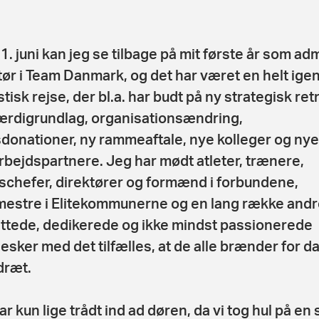
 1. juni kan jeg se tilbage på mit første år som ad
tør i Team Danmark, og det har været en helt ig
tisk rejse, der bl.a. har budt på ny strategisk ret
ærdigrundlag, organisationsændring,
donationer, ny rammeaftale, nye kolleger og nye
bejdspartnere. Jeg har mødt atleter, trænere,
schefer, direktører og formænd i forbundene,
estre i Elitekommunerne og en lang række andr
ttede, dedikerede og ikke mindst passionerede
sker med det tilfælles, at de alle brænder for d
dræt.
r kun lige trådt ind ad døren, da vi tog hul på en 