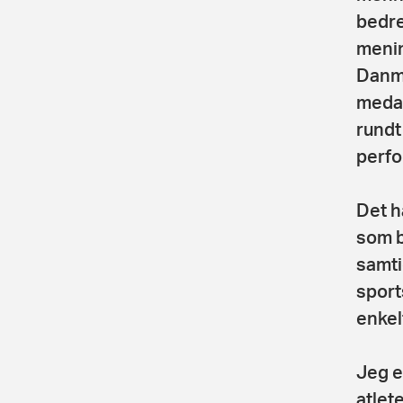
bedre
menin
Danma
medal
rundt
perfo
Det h
som b
samti
sport
enkelt
Jeg e
atlet