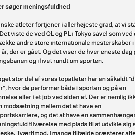
er søger meningsfuldhed
ske atleter fortjener i allerhøjeste grad, at vi st
Det viste de ved OL og PL i Tokyo såvel som ved
række andre store internationale mesterskaber i
t år, der er gået. Og det viser de hver eneste dag 
ngsbanen og i livet rundt om sporten.
get stor del af vores topatleter har en såkaldt ”d
r”, hvor de performer både i sporten og på en
nelse eller i et job ved siden af. Der er nemlig ik
 modsætning mellem det at have en
sportskarriere, og det at have en sammenhæng
ningsfuld tilværelse med plads til at udvikle sig
ske. Tværtimod. I mange tilfælde præsterer atl