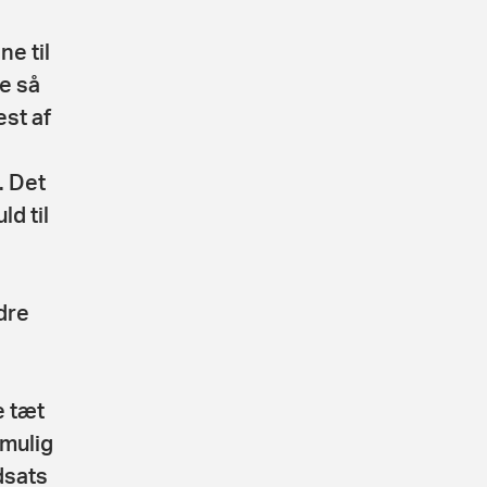
e til
e så
st af
. Det
d til
dre
e tæt
 mulig
dsats