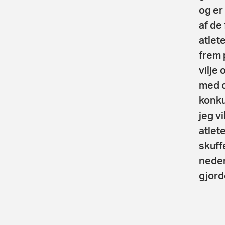
og er
af de 
atlet
frem 
vilje
med c
konku
jeg v
atlet
skuff
neder
gjord