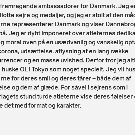
 fremragende ambassadører for Danmark. Jeg er
flotte sejre og medaljer, og jeg er stolt af den må
erne repræsenterer Danmark og viser Dannebro
på. Jeg er dybt imponeret over atleternes dedika
 og moral oven på en usædvanlig og vanskelig opt
orona, udsættelse, aflysning af en lang række
rrencer og en masse uvished. Derfor tror jeg alti
il huske OL i Tokyo som noget specielt. Jeg vil hu
erne for deres smil og deres tårer – både dem af
else og dem af glæde. For såvel i sejrens som i
lagets stund turde atleterne vise deres følelser
e det med format og karakter.