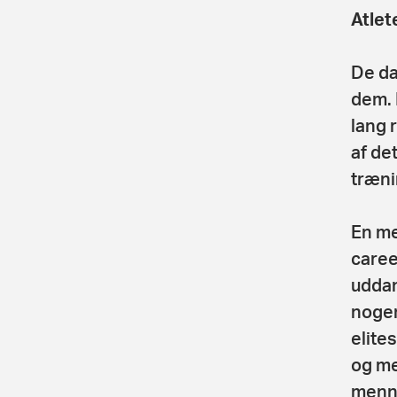
Atlet
De dan
dem. 
lang 
af de
træni
En me
caree
uddan
nogen
elite
og me
menne