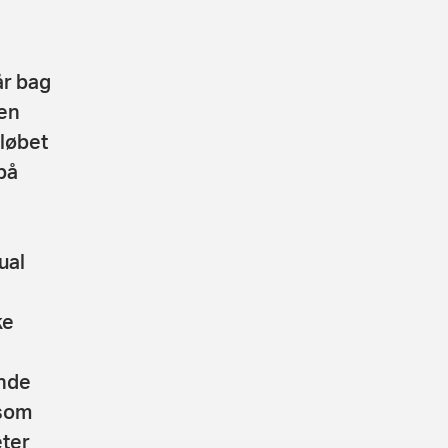
år bag
 en
 løbet
på
ual
ke
ende
 som
eter