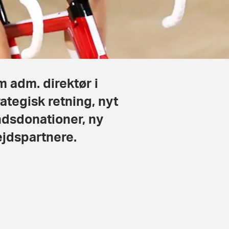
m adm. direktør i
ategisk retning, nyt
ndsdonationer, ny
jdspartnere.