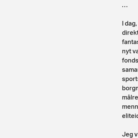
…
I dag,
direk
fantas
nyt v
fonds
samar
sport
borgm
målre
menne
elitei
Jeg va