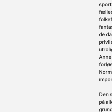
sport
fælle
folke
fanta
de da
privi
utrol
Anne-
forlø
Norma
impon
Den s
på al
grund