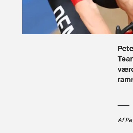
Pete
Team
værd
ramm
Af Pe