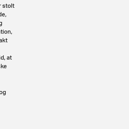
 stolt
de,
g
tion,
akt
d, at
ske
 og