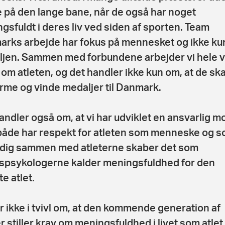
 på den lange bane, når de også har noget
gsfuldt i deres liv ved siden af sporten. Team
rks arbejde har fokus på mennesket og ikke ku
jen. Sammen med forbundene arbejder vi hele 
 om atleten, og det handler ikke kun om, at de ska
rme og vinde medaljer til Danmark.
andler også om, at vi har udviklet en ansvarlig m
åde har respekt for atleten som menneske og 
dig sammen med atleterne skaber det som
spsykologerne kalder meningsfuldhed for den
e atlet.
r ikke i tvivl om, at den kommende generation af
er stiller krav om meningsfuldhed i livet som atlet