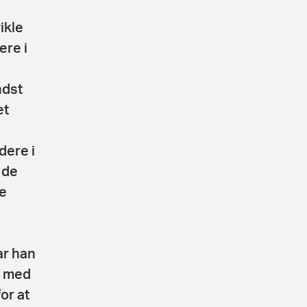
ikle
ere i
ndst
et
dere i
 de
de
ar han
t med
for at