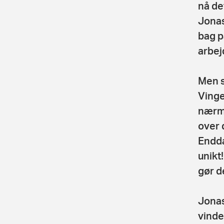
nå de
Jonas
bag p
arbejd
Men s
Vinge
nærme
over 
Endda
unikt
gør d
Jonas
vinde