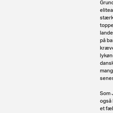
Grund
elite
stærk
toppe
lande
på ba
kræve
lykøn
dansk
mange
senest
Som J
også 
et fæl