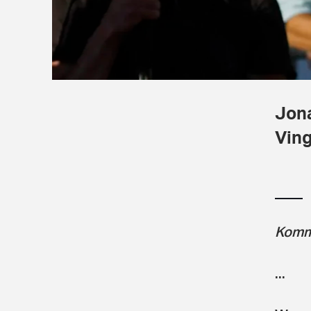
Jona
Ving
Komme
...