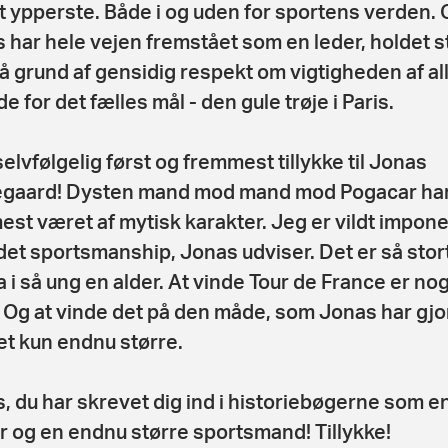
t ypperste. Både i og uden for sportens verden. 
 har hele vejen fremstået som en leder, holdet s
å grund af gensidig respekt om vigtigheden af al
e for det fælles mål - den gule trøje i Paris.
elvfølgelig først og fremmest tillykke til Jonas
gaard! Dysten mand mod mand mod Pogacar ha
st været af mytisk karakter. Jeg er vildt impone
det sportsmanship, Jonas udviser. Det er så stor
 i så ung en alder. At vinde Tour de France er no
! Og at vinde det på den måde, som Jonas har gjor
et kun endnu større.
, du har skrevet dig ind i historiebøgerne som en
r og en endnu større sportsmand! Tillykke!