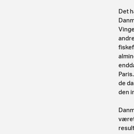
Det h
Danma
Vinge
andre
fiske
almin
endda
Paris
de da
den i
Danma
været
resul