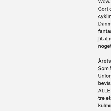
Wow… 
Cort 
cykli
Danma
fanta
til a
noget
Årets
Som M
Union
bevis
ALLE 
tre e
kulmi