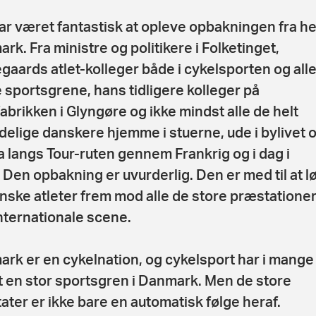
ar været fantastisk at opleve opbakningen fra he
rk. Fra ministre og politikere i Folketinget,
gaards atlet-kolleger både i cykelsporten og all
 sportsgrene, hans tidligere kolleger på
fabrikken i Glyngøre og ikke mindst alle de helt
delige danskere hjemme i stuerne, ude i bylivet 
 langs Tour-ruten gennem Frankrig og i dag i
. Den opbakning er uvurderlig. Den er med til at l
nske atleter frem mod alle de store præstationer
nternationale scene.
rk er en cykelnation, og cykelsport har i mange
 en stor sportsgren i Danmark. Men de store
tater er ikke bare en automatisk følge heraf.