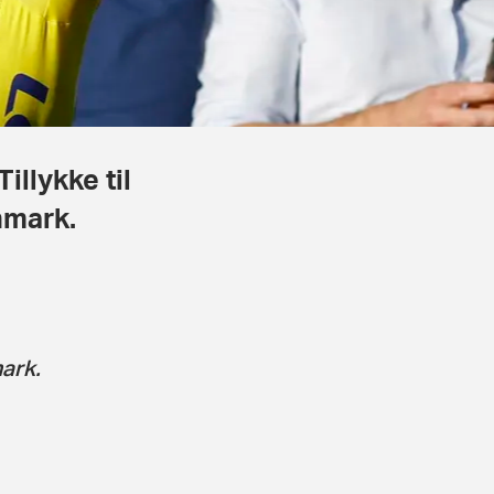
llykke til
nmark.
ark.