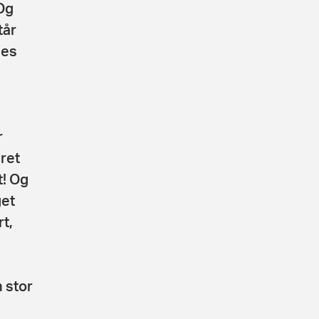
Og
tår
les
r
ret
t! Og
get
t,
 stor