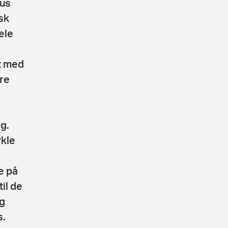
nus
sk
ele
et med
ere
g.
ykle
e på
il de
g
s.