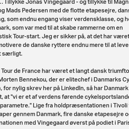
Tillykke Jonas Vingegaard - og tillykke til Mag
og Mads Pedersen med de flotte etapesejre, dan
ng, som endnu engang viser verdensklasse, og h
rk, som var med til at skabe rammerne om en
stisk Tour-start. Jeg er sikker på, at det har vær
t motivere de danske ryttere endnu mere til at lev
 særligt.
 Tour de France har været et langt dansk triumfto
orten Bennekou, der er elitechef i Danmarks C
, for nylig skrev her på LinkedIn, så har Danmark
t, at "vi er et af verdens førende cykelsportsland
parametre." Lige fra holdpræsentationen i Tivoli t
taper gennem Danmark, fire danske etapesejre o
nationen med Vingegaard øverst på podiet i Pari