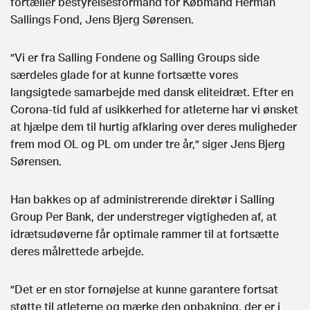
fortæller bestyrelsesformand for Købmand Herman
Sallings Fond, Jens Bjerg Sørensen.
”Vi er fra Salling Fondene og Salling Groups side
særdeles glade for at kunne fortsætte vores
langsigtede samarbejde med dansk eliteidræt. Efter en
Corona-tid fuld af usikkerhed for atleterne har vi ønsket
at hjælpe dem til hurtig afklaring over deres muligheder
frem mod OL og PL om under tre år,” siger Jens Bjerg
Sørensen.
Han bakkes op af administrerende direktør i Salling
Group Per Bank, der understreger vigtigheden af, at
idrætsudøverne får optimale rammer til at fortsætte
deres målrettede arbejde.
”Det er en stor fornøjelse at kunne garantere fortsat
støtte til atleterne og mærke den opbakning, der er i