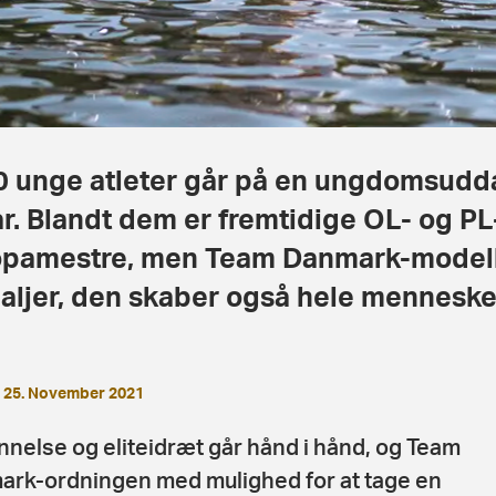
 unge atleter går på en ungdomsudda
år. Blandt dem er fremtidige OL- og PL
opamestre, men Team Danmark-modell
ljer, den skaber også hele menneske
25. November 2021
nelse og eliteidræt går hånd i hånd, og Team
rk-ordningen med mulighed for at tage en