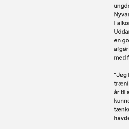
ungdo
Nyvan
Falko
Uddan
en go
afgør
med fl
”Jeg 
trænin
år til
kunne
tænke
havde