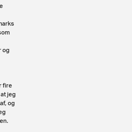
e
marks
 som
r og
 fire
 at jeg
af, og
eg
sen.