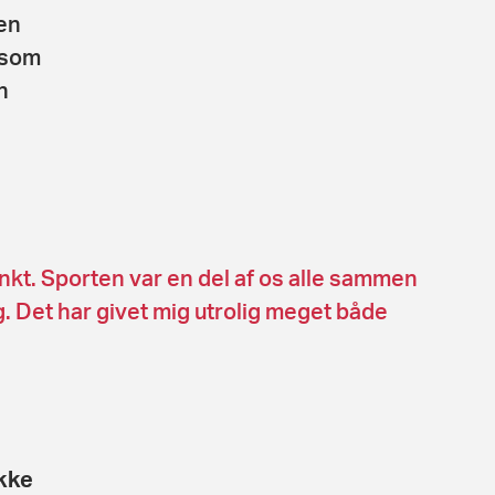
gen
 som
n
nkt. Sporten var en del af os alle sammen
g. Det har givet mig utrolig meget både
kke