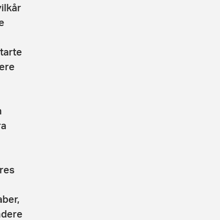
ilkår
e
tarte
ere
n
ra
eres
aber,
ndere