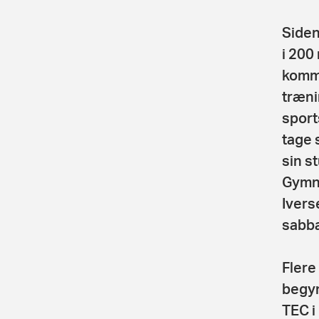
Siden
i 200
komme
træni
sport
tage 
sin s
Gymna
Ivers
sabba
Flere
begyn
TEC i