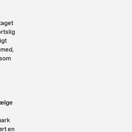
taget
rtslig
igt
 med,
 som
vælge
mark
ørt en