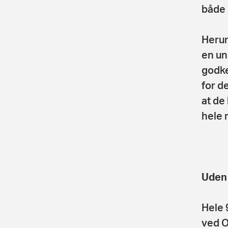
både 
Herun
en un
godke
for d
at de
hele 
Uden 
Hele 
ved O