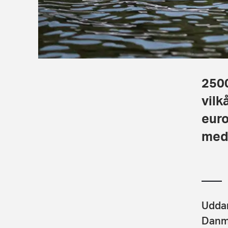
2500
vilk
eur
meda
Uddan
Danma