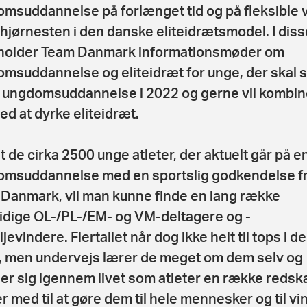
msuddannelse på forlænget tid og på fleksible v
 hjørnesten i den danske eliteidrætsmodel. I diss
holder Team Danmark informationsmøder om
msuddannelse og eliteidræt for unge, der skal s
 ungdomsuddannelse i 2022 og gerne vil kombin
ed at dyrke eliteidræt.
t de cirka 2500 unge atleter, der aktuelt går på e
msuddannelse med en sportslig godkendelse f
Danmark, vil man kunne finde en lang række
idige OL-/PL-/EM- og VM-deltagere og -
evindere. Flertallet når dog ikke helt til tops i d
, men undervejs lærer de meget om dem selv og
ner sig igennem livet som atleter en række redsk
r med til at gøre dem til hele mennesker og til vi