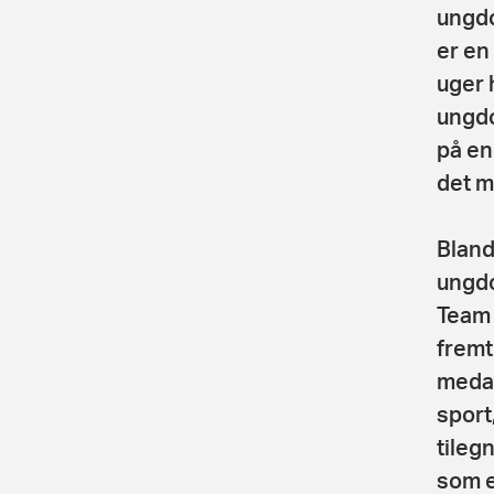
ungdo
er en
uger 
ungdo
på en
det m
Bland
ungdo
Team 
fremt
medalj
sport
tileg
som e