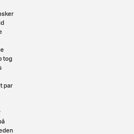
nsker
id
e
ne
b tog
s
t par
r
på
heden