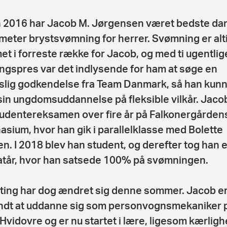
 2016 har Jacob M. Jørgensen været bedste da
 meter brystsvømning for herrer. Svømning er alt
t i forreste række for Jacob, og med ti ugentlig
ngspres var det indlysende for ham at søge en
slig godkendelse fra Team Danmark, så han kun
sin ungdomsuddannelse på fleksible vilkår. Jaco
tudentereksamen over fire år på Falkonergården
sium, hvor han gik i parallelklasse med Bolette
en. I 2018 blev han student, og derefter tog han e
tår, hvor han satsede 100% på svømningen.
 ting har dog ændret sig denne sommer. Jacob e
dt at uddanne sig som personvognsmekaniker 
 Hvidovre og er nu startet i lære, ligesom kærlig