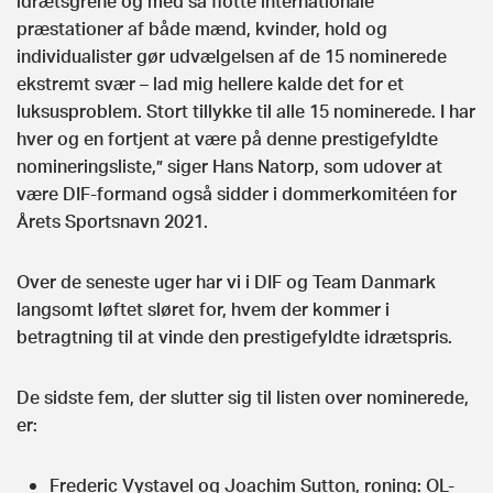
idrætsgrene og med så flotte internationale
præstationer af både mænd, kvinder, hold og
individualister gør udvælgelsen af de 15 nominerede
ekstremt svær – lad mig hellere kalde det for et
luksusproblem. Stort tillykke til alle 15 nominerede. I har
hver og en fortjent at være på denne prestigefyldte
nomineringsliste,” siger Hans Natorp, som udover at
være DIF-formand også sidder i dommerkomitéen for
Årets Sportsnavn 2021.
Over de seneste uger har vi i DIF og Team Danmark
langsomt løftet sløret for, hvem der kommer i
betragtning til at vinde den prestigefyldte idrætspris.
De sidste fem, der slutter sig til listen over nominerede,
er:
Frederic Vystavel og Joachim Sutton, roning: OL-