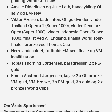
guld og World Cup-sølv
Amalie Dideriksen og Julie Leth, banecykling: OL-
sølv og EM-sølv
Viktor Axelsen, badminton: OL-guldvinder, vinder
Thailand Open x 2 (Super 1000), vinder Denmark
Open (Super 1000), vinder Indonesia Open (Super
1000), finalist ved All England, finalist World Tour-
finaler, bronze ved Thomas Cup
Herrelandsholdet, fodbold: EM-semifinale og VM-
kvalifikation
Tobias Thorning Jørgensen, paradressur: 2 x PL-
guld
Emma Aastrand Jørgensen, kajak: 2 x OL-bronze,
VM-guld, VM-bronze, 2 x EM-guld, 3 x guld og 2 x
bronze i World Cups
Om ’Årets Sportsnavn’
Prisen som Årets Sportsnavn er blevet uddelt siden