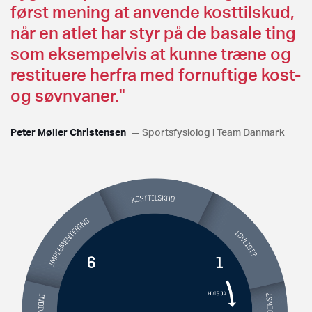
først mening at anvende kosttilskud,
når en atlet har styr på de basale ting
som eksempelvis at kunne træne og
restituere herfra med fornuftige kost-
og søvnvaner."
Peter Møller Christensen
Sportsfysiolog i Team Danmark