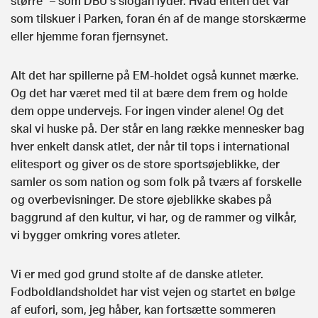
større” – som DBU’s slogan lyder. Hvad enten det var
som tilskuer i Parken, foran én af de mange storskærme
eller hjemme foran fjernsynet.
Alt det har spillerne på EM-holdet også kunnet mærke.
Og det har været med til at bære dem frem og holde
dem oppe undervejs. For ingen vinder alene! Og det
skal vi huske på. Der står en lang række mennesker bag
hver enkelt dansk atlet, der når til tops i international
elitesport og giver os de store sportsøjeblikke, der
samler os som nation og som folk på tværs af forskelle
og overbevisninger. De store øjeblikke skabes på
baggrund af den kultur, vi har, og de rammer og vilkår,
vi bygger omkring vores atleter.
Vi er med god grund stolte af de danske atleter.
Fodboldlandsholdet har vist vejen og startet en bølge
af eufori, som, jeg håber, kan fortsætte sommeren