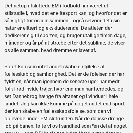
Det netop afsluttede EM i fodbold har været et
stilstudie i, hvad det er elitesport kan, og hvorfor det er
så vigtigt for os alle sammen – også selvom det i sin
natur er elitært og ekskluderende. De atleter, der
dedikerer sig til sporten, og bruger utallige timer, dage,
måneder og år på at stræbe efter det sublime, de viser
os alle sammen, hvad drømme er lavet af.
Sport kan som intet andet skabe en følelse af
fællesskab og samhørighed. Det er de følelser, der har
fyldt én, når man igennem de seneste uger har mødt
folk i rød-hvide trøjer, hvor end man har færdedes, og
set Dannebrog hænge fra altaner og i vinduer i hele
landet. Jeg kan ikke komme på noget andet end sport,
der kan skabe en fællesskabsfølelse, som den vi
oplevede under EM-slutrunden. Når de danske drenge
løb på banen, følte vi os i sandhed som ”en del af noget