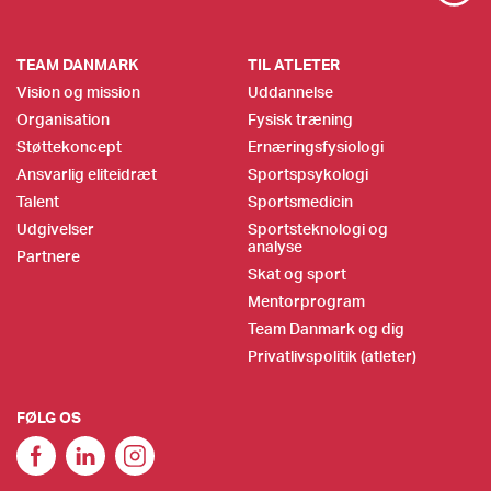
TEAM DANMARK
TIL ATLETER
Vision og mission
Uddannelse
Organisation
Fysisk træning
Støttekoncept
Ernæringsfysiologi
Ansvarlig eliteidræt
Sportspsykologi
Talent
Sportsmedicin
Udgivelser
Sportsteknologi og
analyse
Partnere
Skat og sport
Mentorprogram
Team Danmark og dig
Privatlivspolitik (atleter)
FØLG OS