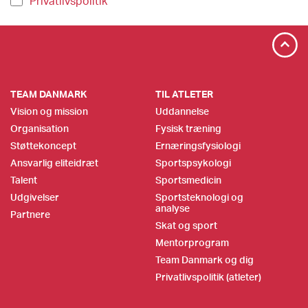
Privatlivspolitik
TEAM DANMARK
TIL ATLETER
Vision og mission
Uddannelse
Organisation
Fysisk træning
Støttekoncept
Ernæringsfysiologi
Ansvarlig eliteidræt
Sportspsykologi
Talent
Sportsmedicin
Udgivelser
Sportsteknologi og
analyse
Partnere
Skat og sport
Mentorprogram
Team Danmark og dig
Privatlivspolitik (atleter)