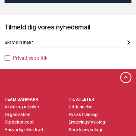
Tilmeld dig vores nyhedsmail
Privatlivspolitik
TEAM DANMARK
TIL ATLETER
Vision og mission
Uddannelse
Organisation
Fysisk træning
Støttekoncept
Ernæringsfysiologi
Ansvarlig eliteidræt
Sportspsykologi