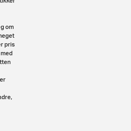
tikker
eg om
meget
r pris
r med
etten
er
ndre,