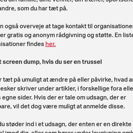
 andre, som du har tæt på.
n også overveje at tage kontakt til organisationer
der gratis og anonym rådgivning og støtte. En list
isationer findes
her.
t screen dump, hvis du ser en trussel
r tæt på umuligt at ændre på eller påvirke, hvad 
sker skriver under artikler, i forskellige fora ell
 egne sider. Hvis der er tale om udsagn, der er
bare, vil det dog være muligt at anmelde disse.
du støder ind i et udsagn, der enten er en direkte
el imod dig, eller som hører under lovgivning om