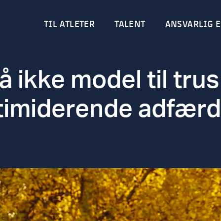
TIL ATLETER
TALENT
ANSVARLIG E
å ikke model til trus
timiderende adfær