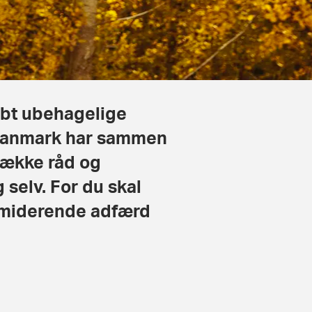
dybt ubehagelige
 Danmark har sammen
ække råd og
 selv. For du skal
ntimiderende adfærd