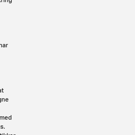
har
at
egne
 med
s.