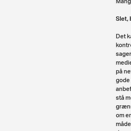
Mange
Slet,
Det k
kontr
sagen
medier
på net
gode 
anbef
stå mo
græns
om en
måde 