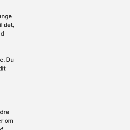
mange
l det,
ad
ge. Du
dit
ndre
er om
ef