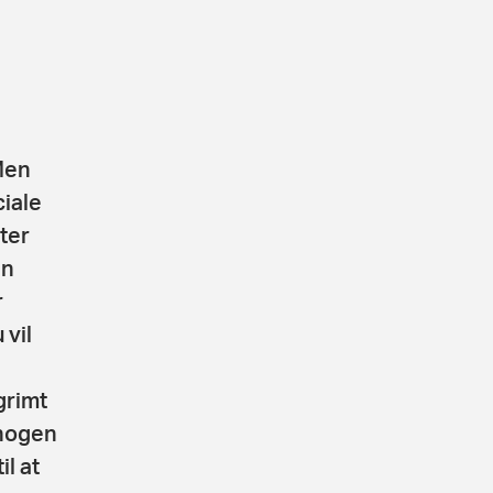
 Men
iale
ater
en
r
 vil
grimt
 nogen
l at