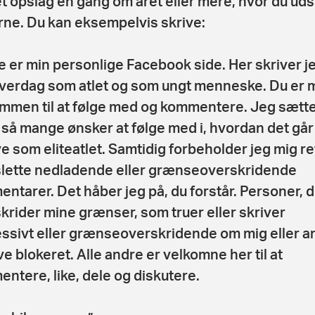
et opslag en gang om året eller mere, hvor du uds
rne. Du kan eksempelvis skrive:
e er min personlige Facebook side. Her skriver j
verdag som atlet og som ungt menneske. Du er 
mmen til at følge med og kommentere. Jeg sætte
t så mange ønsker at følge med i, hvordan det gå
ive som eliteatlet. Samtidig forbeholder jeg mig r
t slette nedladende eller grænseoverskridende
ntarer. Det håber jeg på, du forstår. Personer, d
krider mine grænser, som truer eller skriver
ssivt eller grænseoverskridende om mig eller a
ive blokeret. Alle andre er velkomne her til at
ntere, like, dele og diskutere.