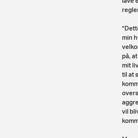
lave 
regle
”Dett
min h
velko
på, a
mit l
til a
komme
overs
aggre
vil bl
komme