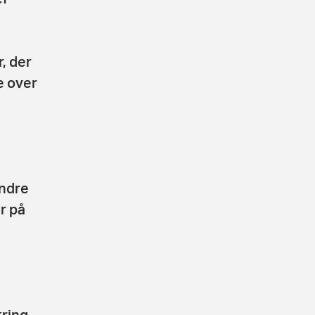
, der
e over
andre
er på
kring