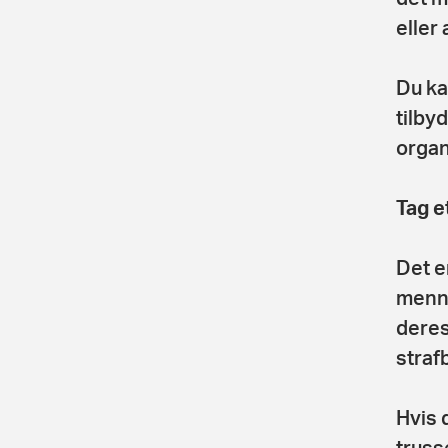
eller
Du ka
tilby
organ
Tag e
Det e
menne
deres
straf
Hvis 
truss