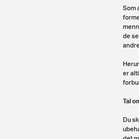
Som a
forme
menne
de ser
andre
Herun
er al
forbu
Tal o
Du sk
ubeha
det m