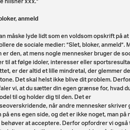
 hilsner xxx.”
 bloker, anmeld
an måske lyde lidt som en voldsom opskrift på at
ollere de sociale medier: ”Slet, bloker, anmeld”.
 er den, at mens nogle mennesker bruger de soc
 til at følge idoler, interesser eller sportsresult
tet, er der altid et lille mindretal, der glemmer d
tone. Det skal helst ikke blive dit problem. Derfo
aler vi, at du sætter din egen grænse for, hvad du
del til og holder dig til den. Det er
eoverskridende, når andre mennesker skriver 
 på ens egen side, og det er ikke noget, man på
behøver at acceptere. Derfor opfordrer vi også ti