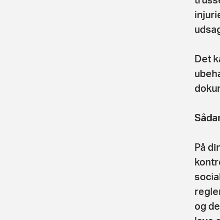
injur
udsag
Det k
ubeha
dokum
Sådan
På di
kontr
socia
regle
og del