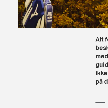
Alt 
besk
med
guid
ikke
på d