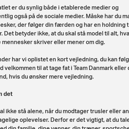
tlet er du synlig både i etablerede medier og
ntlig også på de sociale medier. Måske har du 
sker, der følger din færden og har en holdning ti
. Det betyder ikke, at du skal stå model til alt, hv
 mennesker skriver eller mener om dig.
der har vi oplistet en kort vejledning, du kan føl
tid velkommen til at tage fat i Team Danmark eller 
nd, hvis du ønsker mere vejledning.
m det
al ikke stå alene, når du modtager trusler eller a
gelige oplevelser. Derfor er det vigtigt, at du tal
ed din familie, dine venner, din træner, sportsch