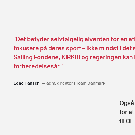
"Det betyder selvfølgelig alverden for en a
fokusere på deres sport – ikke mindst i det
Salling Fondene, KIRKBI og regeringen kan 
forberedelsesår."
Lone Hansen
adm. direktør i Team Danmark
Også 
for a
til OL