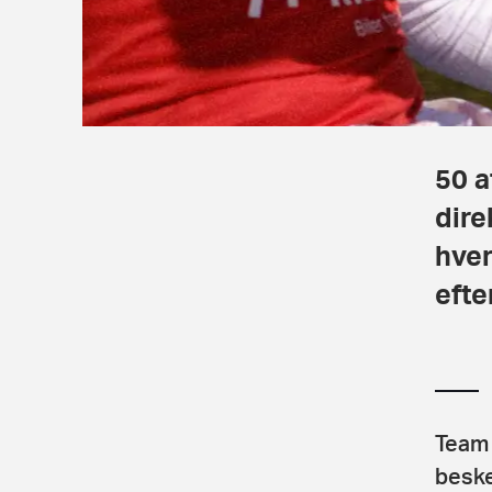
50 a
dire
hver
efte
Team 
beske