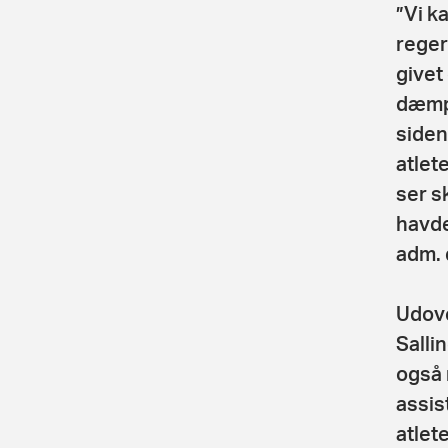
”Vi k
reger
givet 
dæmpe
siden
atlet
ser s
havde
adm. d
Udove
Salli
også 
assis
atlet