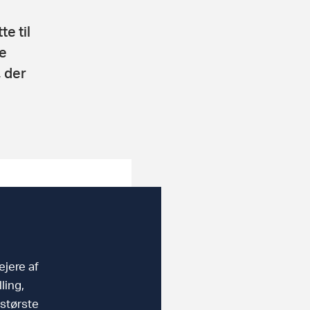
e til
re
 der
ejere af
ling,
 største