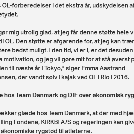
 OL-forberedelser i det ekstra år, udskydelsen a
etydet.
gør mig utrolig glad, at jeg får denne støtte hele 
til OL. Den støtte er afgørende for, at jeg kan træ
re bedst muligt. I den tid, vi er i, er det desuden
 motivation, og jeg vil gøre mit for at stå øverst 
en til næste år i Tokyo,” siger Emma Aastrand
nsen, der vandt sølv i kajak ved OL i Rio i 2016.
 hos Team Danmark og DIF over økonomisk ry
ækker glæde hos Team Danmark, at der med hjæ
alling Fondene, KIRKBI A/S og regeringen kan gi
 økonomiske rygstød til atleterne.