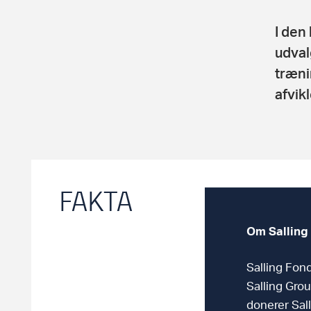
I den
udval
træni
afvikl
FAKTA
Om Salling
Salling Fon
Salling Grou
donerer Sal