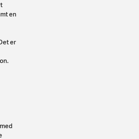
t
amt en
Det er
lon.
e med
e