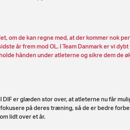
tlet, om de kan regne med, at der kommer nok pen
 sidste år frem mod OL. I Team Danmark er vi dybt
holde hånden under atleterne og sikre dem de ø
I DIF er glæden stor over, at atleterne nu får mul
t fokusere på deres træning, så de er bedre forb
 om lidt over et år.