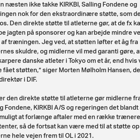
an næsten ikke takke KIRKBI, Salling Fondene og
ingen nok for den ekstraordinære støtte, som de
os. Den direkte støtte til atleterne gør, at de fx k
 jagten på sponsorer og kan arbejde mindre v
 af træningen. Jeg ved, at støtten løfter et åg fra
ernes skuldre, og midlerne vil med garanti gøre, at
karpere danske atleter i Tokyo om et år, end hvis v
 fået støtten,” siger Morten Mølholm Hansen, de
irektør i DIF.
r den direkte støtte til atleterne gør midlerne fr
ng Fondene, KIRKBI A/S og regeringen det blandt
muligt at forlænge aftaler med en række trænere
tenter, så de fortsat kan være med til at støtte o
erne hele vejen frem til OL i 2021.