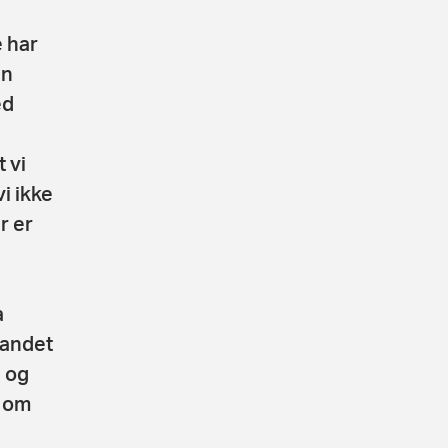
 har
an
ed
 vi
i ikke
r er
a
 andet
 og
p om