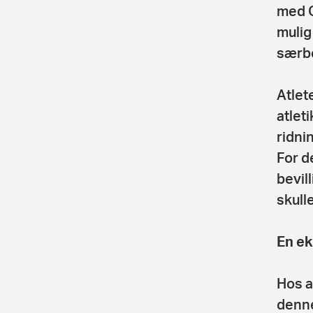
med O
mulig
særbe
Atlet
atlet
ridni
For d
bevil
skull
En ek
Hos a
denne