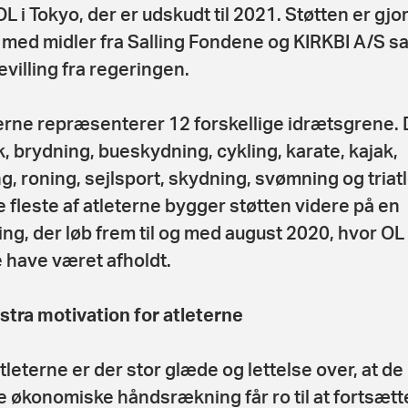
L i Tokyo, der er udskudt til 2021. Støtten er gjor
 med midler fra Salling Fondene og KIRKBI A/S s
villing fra regeringen.
erne repræsenterer 12 forskellige idrætsgrene. 
ik, brydning, bueskydning, cykling, karate, kajak,
ng, roning, sejlsport, skydning, svømning og triat
e fleste af atleterne bygger støtten videre på en
ling, der løb frem til og med august 2020, hvor OL
e have været afholdt.
stra motivation for atleterne
tleterne er der stor glæde og lettelse over, at d
 økonomiske håndsrækning får ro til at fortsætt