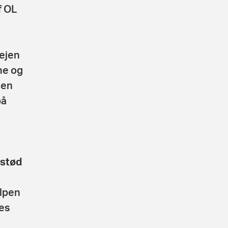
f OL
vejen
ne og
 en
på
gstød
lpen
ves