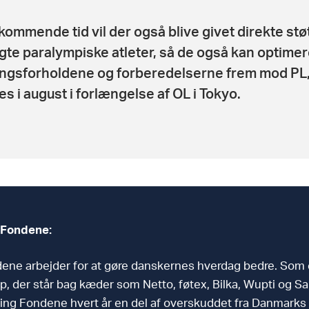
 kommende tid vil der også blive givet direkte støtt
gte paralympiske atleter, så de også kan optime
ngsforholdene og forberedelserne frem mod PL,
es i august i forlængelse af OL i Tokyo.
 Fondene:
dene arbejder for at gøre danskernes hverdag bedre. Som 
p, der står bag kæder som Netto, føtex, Bilka, Wupti og Sal
ling Fondene hvert år en del af overskuddet fra Danmarks