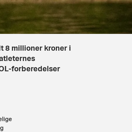
lt 8 millioner kroner i
atleternes
OL-forberedelser
elige
og