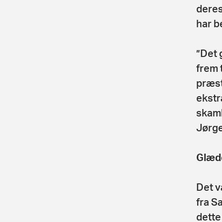
deres
har b
”Det 
frem 
præste
ekstra
skaml
Jørge
Glæde
Det v
fra S
dette