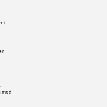
r i
en
.
n med
s