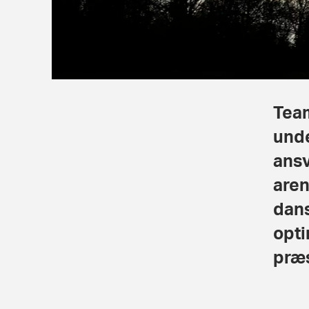
Team
unde
ansv
aren
dans
opti
præs