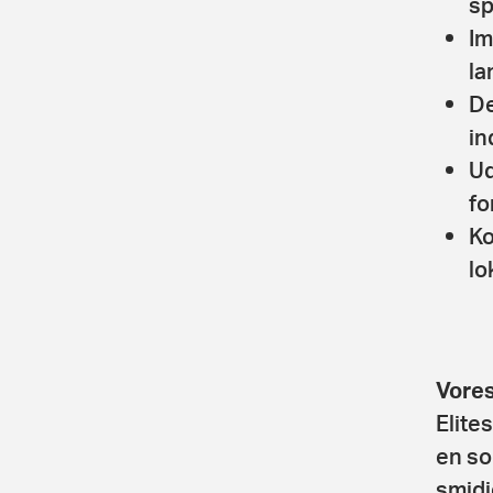
sp
Im
la
De
in
Ud
fo
Ko
lo
Vores
Elite
en so
smidi