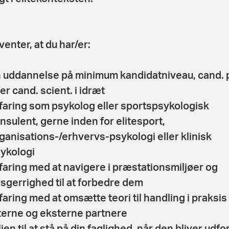
venter, at du har/er:
 uddannelse på minimum kandidatniveau, cand. 
ler cand. scient. i idræt
faring som psykolog eller sportspsykologisk
nsulent, gerne inden for elitesport,
ganisations-/erhvervs-psykologi eller klinisk
ykologi
faring med at navigere i præstationsmiljøer og
sgerrighed til at forbedre dem
faring med at omsætte teori til handling i praksi
terne og eksterne partnere
ljen til at stå på din faglighed, når den bliver udfo