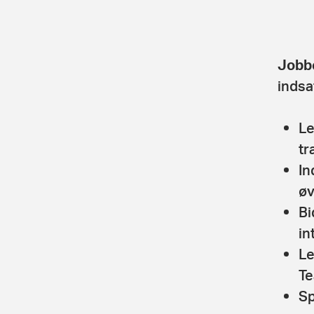
Jobb
indsa
Le
tr
In
øv
Bi
in
Le
Te
Sp