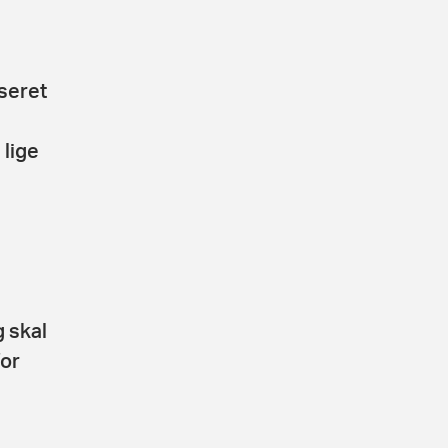
seret
 lige
g skal
for