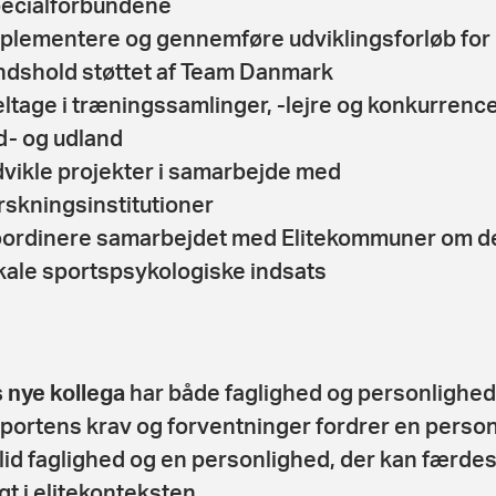
ecialforbundene
plementere og gennemføre udviklingsforløb for
ndshold støttet af Team Danmark
ltage i træningssamlinger, -lejre og konkurrence
d- og udland
vikle projekter i samarbejde med
rskningsinstitutioner
ordinere samarbejdet med Elitekommuner om d
kale sportspsykologiske indsats
 nye kollega
har både faglighed og personlighed
sportens krav og forventninger fordrer en perso
lid faglighed og en personlighed, der kan færde
gt i elitekonteksten.