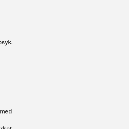
psyk.
s med
rdret