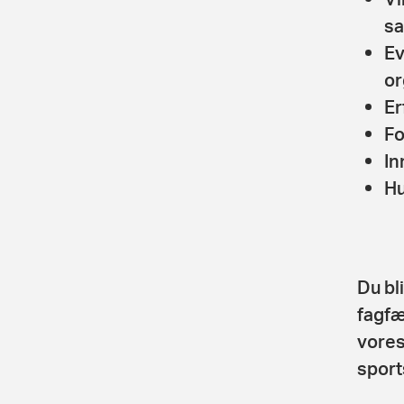
sa
Ev
or
Er
Fo
In
Hu
Du bl
fagfæ
vores
sport