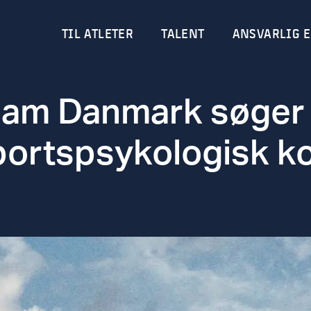
TIL ATLETER
TALENT
ANSVARLIG E
eam Danmark søger
ortspsykologisk k