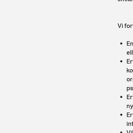
Vi for
En
el
Er
ko
or
ps
Er
ny
Er
in
Vi