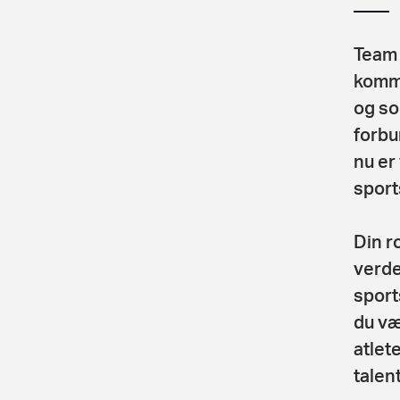
Team 
komme
og so
forbu
nu er 
sport
Din ro
verde
sport
du væ
atlet
talen