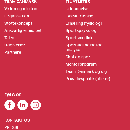
TEAM DANMARK
TIL ATLETER
Vision og mission
Uddannelse
Organisation
Fysisk træning
Støttekoncept
Ernæringsfysiologi
Ansvarlig eliteidræt
Sportspsykologi
Talent
Sportsmedicin
Udgivelser
Sportsteknologi og
analyse
Partnere
Skat og sport
Mentorprogram
Team Danmark og dig
Privatlivspolitik (atleter)
FØLG OS
KONTAKT OS
PRESSE