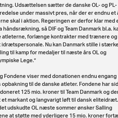
tning. Udsættelsen sætter de danske OL- og PL-
redelse under massivt pres, når der er endnu et år
erne skal i aktion. Regeringen er derfor klar med 
a håndsrækning, så DIF og Team Danmark bl.a. k
e atleterne, forlænge kontrakter med trænere og
 idrætspersonale. Nu kan Danmark stille i stærk
lling til kamp for medaljer til næste års OL og
ympiske Lege.”
ng Fondene viser med donationen endnu engang
 opbakning til de danske atleter. Fondene har si
doneret 125 mio. kroner til Team Danmark og d
t et markant og langvarigt løft til dansk eliteidræt
et udskudte OL næste sommer ønsker Salling
ne at støtte med yderligere 15 mio. kroner fortæ