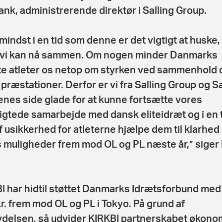
ank, administrerende direktør i Salling Group.
 mindst i en tid som denne er det vigtigt at huske,
 vi kan nå sammen. Om nogen minder Danmarks
e atleter os netop om styrken ved sammenhold 
 præstationer. Derfor er vi fra Salling Group og Sa
nes side glade for at kunne fortsætte vores
igtede samarbejde med dansk eliteidræt og i en 
af usikkerhed for atleterne hjælpe dem til klarhed
 muligheder frem mod OL og PL næste år,” siger
I har hidtil støttet Danmarks Idrætsforbund med
kr. frem mod OL og PL i Tokyo. På grund af
delsen, så udvider KIRKBI partnerskabet økono