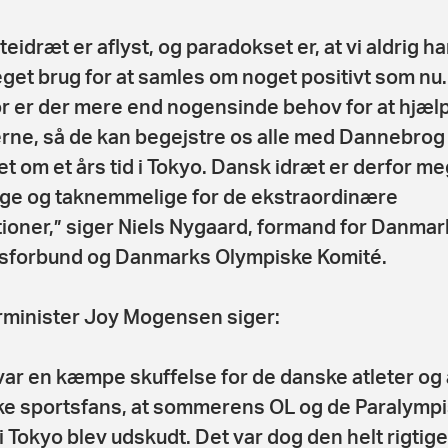
iteidræt er aflyst, og paradokset er, at vi aldrig ha
get brug for at samles om noget positivt som nu.
r er der mere end nogensinde behov for at hjæl
erne, så de kan begejstre os alle med Dannebrog
et om et års tid i Tokyo. Dansk idræt er derfor m
e og taknemmelige for de ekstraordinære
ioner,” siger Niels Nygaard, formand for Danmar
sforbund og Danmarks Olympiske Komité.
rminister Joy Mogensen siger:
var en kæmpe skuffelse for de danske atleter og 
e sportsfans, at sommerens OL og de Paralymp
i Tokyo blev udskudt. Det var dog den helt rigtige