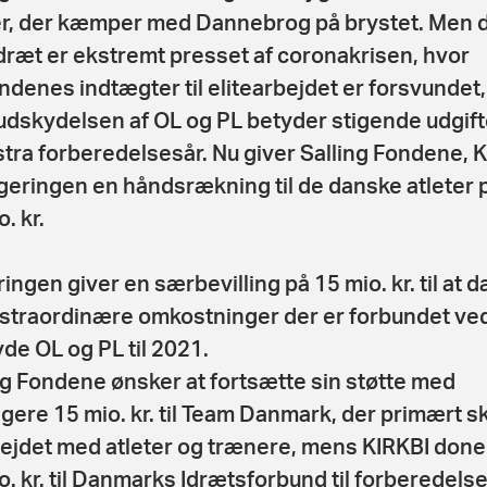
er, der kæmper med Dannebrog på brystet. Men 
idræt er ekstremt presset af coronakrisen, hvor
ndenes indtægter til elitearbejdet er forsvundet,
udskydelsen af OL og PL betyder stigende udgifte
stra forberedelsesår. Nu giver Salling Fondene, 
geringen en håndsrækning til de danske atleter på
. kr.
ingen giver en særbevilling på 15 mio. kr. til at 
straordinære omkostninger der er forbundet ved
de OL og PL til 2021.
ng Fondene ønsker at fortsætte sin støtte med
igere 15 mio. kr. til Team Danmark, der primært sk
rbejdet med atleter og trænere, mens KIRKBI done
o. kr. til Danmarks Idrætsforbund til forberedelse