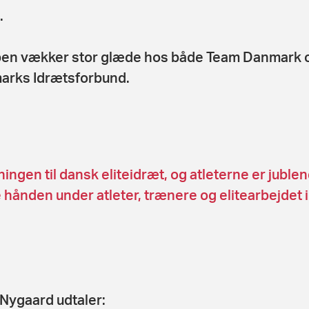
.
en vækker stor glæde hos både Team Danmark 
rks Idrætsforbund.
gen til dansk eliteidræt, og atleterne er juble
de hånden under atleter, trænere og elitearbejdet 
 Nygaard udtaler: