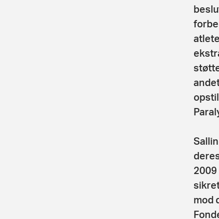
beslu
forbe
atlet
ekstr
støtt
andet
opsti
Paral
Salli
deres
2009 
sikre
mod d
Fonde