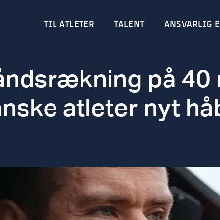
TIL ATLETER
TALENT
ANSVARLIG E
ndsrækning på 40 m
nske atleter nyt hå