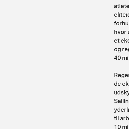
atlet
elite
forbu
hvor 
et ek
og re
40 mio
Reger
de ek
udsky
Salli
yderl
til a
10 mi