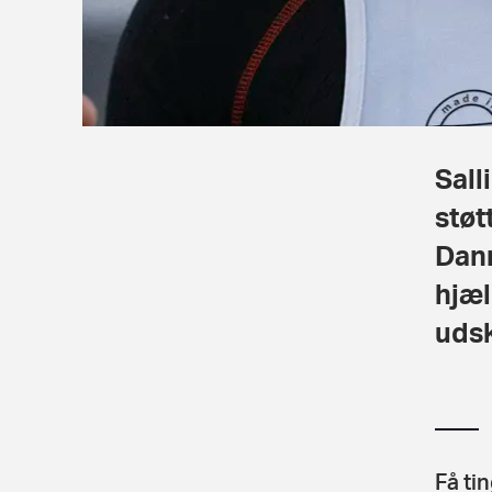
Sall
støt
Danm
hjæl
udsk
Få ti