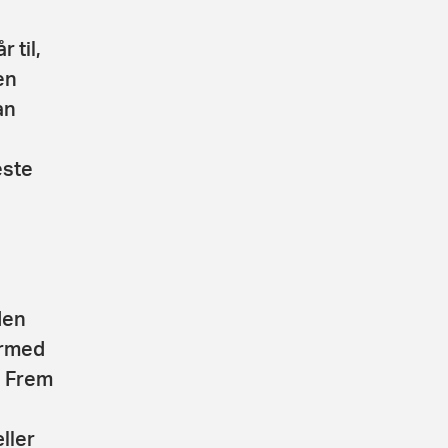
 til,
en
an
este
den
ermed
. Frem
ller