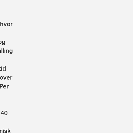
 hvor
og
lling
tid
 over
 Per
 40
misk