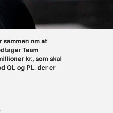
år sammen om at
modtager Team
lioner kr., som skal
d OL og PL, der er
e