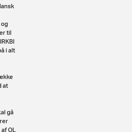
dansk
 og
r til
KIRKBI
 i alt
dække
 at
al gå
rer
 af OL