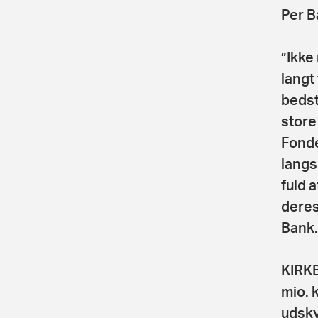
Per B
”Ikke
langt
bedst
store
Fonde
langs
fuld 
deres
Bank.
KIRKB
mio. 
udsky