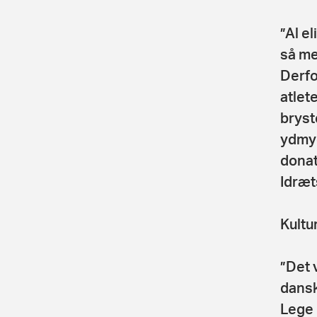
”Al el
så me
Derfo
atlet
bryst
ydmyg
donat
Idræt
Kultu
”Det 
dansk
Lege 