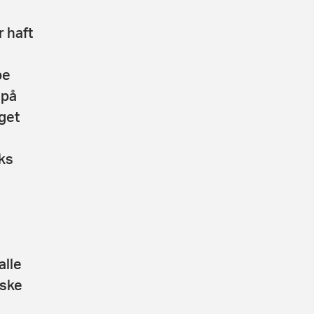
r haft
pe
 på
eget
ks
alle
iske