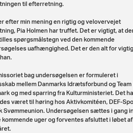
tningen til efterretning.
er efter min mening en rigtig og velovervejet
ning, Pia Holmen har truffet. Det er vigtigt, at de
tilles spørgsmålstegn ved den kommende
søgelses uafhængighed. Det er den alt for vigtig t
 han.
ssoriet bag undersøgelsen er formuleret i
sskab mellem Danmarks Idrætsforbund og Team
rk og med sparring fra Kulturministeriet. Det ha
edes været til høring hos Aktivkomitéen, DEF-Spo
 Svømmeunion. Undersøgelsen sættes i gang i
e kommende uger og forventes afsluttet i løbet af
året.