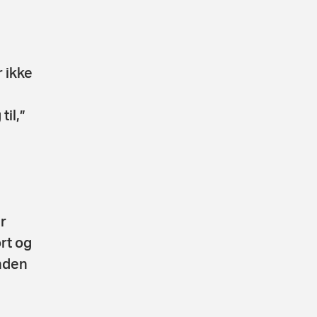
r ikke
il,”
r
rt og
nden