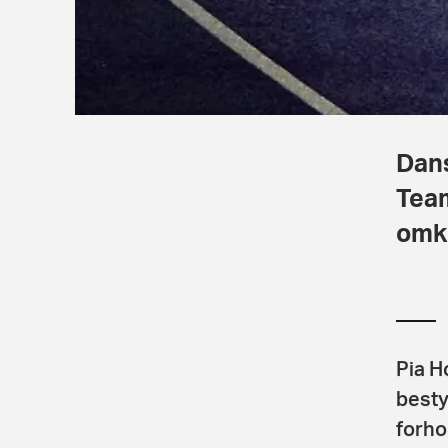
Dans
Team
omkr
Pia H
besty
forho