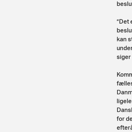
beslu
”Det 
beslut
kan s
under
siger
Kommi
fælle
Danma
ligel
Dansk
for d
efter