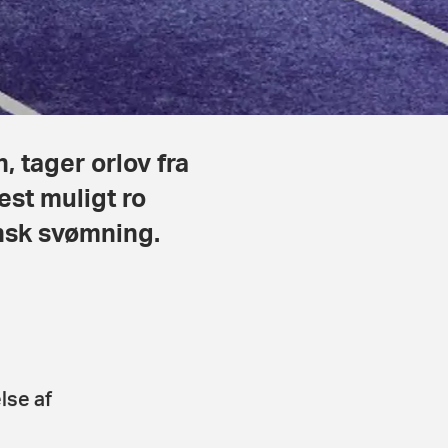
 tager orlov fra
st muligt ro
nsk svømning.
lse af