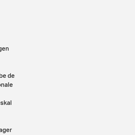
egen
abe de
onale
 skal
ager