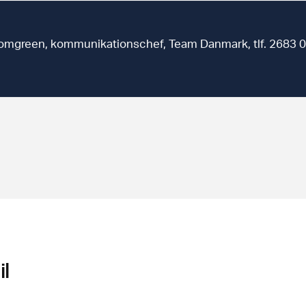
lomgreen, kommunikationschef, Team Danmark, tlf. 2683 
l