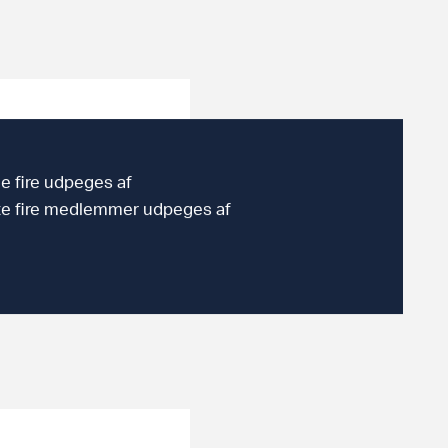
e fire udpeges af
ste fire medlemmer udpeges af