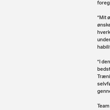
foreg
”Mit 
ønske
hverk
under
habil
”I de
bedst
Træni
selvf
genne
Team 