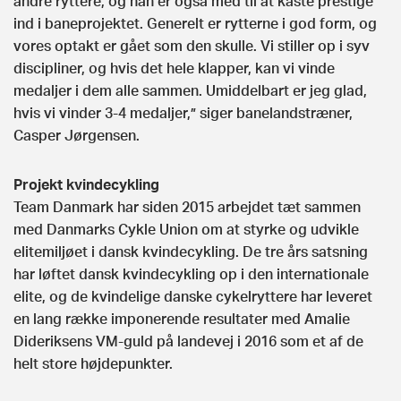
andre ryttere, og han er også med til at kaste prestige
ind i baneprojektet. Generelt er rytterne i god form, og
vores optakt er gået som den skulle. Vi stiller op i syv
discipliner, og hvis det hele klapper, kan vi vinde
medaljer i dem alle sammen. Umiddelbart er jeg glad,
hvis vi vinder 3-4 medaljer,” siger banelandstræner,
Casper Jørgensen.
Projekt kvindecykling
Team Danmark har siden 2015 arbejdet tæt sammen
med Danmarks Cykle Union om at styrke og udvikle
elitemiljøet i dansk kvindecykling. De tre års satsning
har løftet dansk kvindecykling op i den internationale
elite, og de kvindelige danske cykelryttere har leveret
en lang række imponerende resultater med Amalie
Dideriksens VM-guld på landevej i 2016 som et af de
helt store højdepunkter.