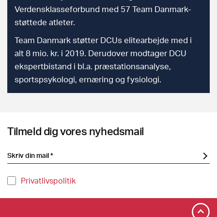
Verdensklasseforbund med 57 Team Danmark-
støttede atleter.
Team Danmark støtter DCUs elitearbejde med i
alt 8 mio. kr. i 2019. Derudover modtager DCU
ekspertbistand i bl.a. præstationsanalyse,
sportspsykologi, ernæring og fysiologi.
Tilmeld dig vores nyhedsmail
Privatlivspolitik