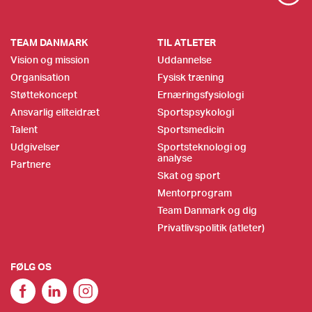
TEAM DANMARK
TIL ATLETER
Vision og mission
Uddannelse
Organisation
Fysisk træning
Støttekoncept
Ernæringsfysiologi
Ansvarlig eliteidræt
Sportspsykologi
Talent
Sportsmedicin
Udgivelser
Sportsteknologi og
analyse
Partnere
Skat og sport
Mentorprogram
Team Danmark og dig
Privatlivspolitik (atleter)
FØLG OS