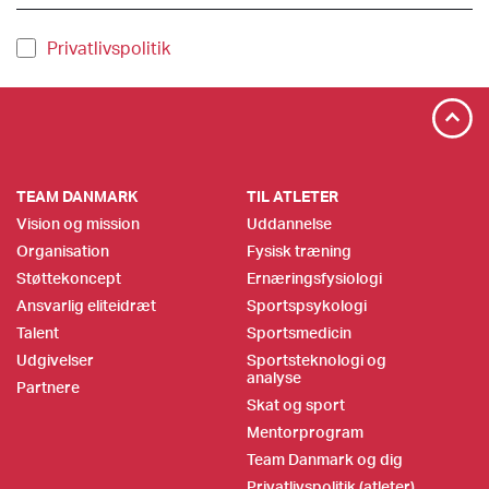
Privatlivspolitik
TEAM DANMARK
TIL ATLETER
Vision og mission
Uddannelse
Organisation
Fysisk træning
Støttekoncept
Ernæringsfysiologi
Ansvarlig eliteidræt
Sportspsykologi
Talent
Sportsmedicin
Udgivelser
Sportsteknologi og
analyse
Partnere
Skat og sport
Mentorprogram
Team Danmark og dig
Privatlivspolitik (atleter)