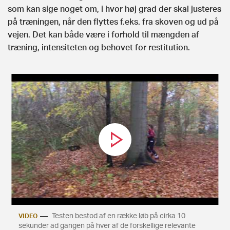
som kan sige noget om, i hvor høj grad der skal justeres
på træningen, når den flyttes f.eks. fra skoven og ud på
vejen. Det kan både være i forhold til mængden af
træning, intensiteten og behovet for restitution.
Testen bestod af en række løb på cirka 10
VIDEO
sekunder ad gangen på hver af de forskellige relevante