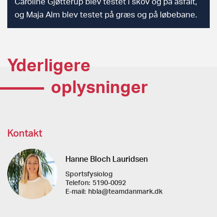
Caroline Gjøtterup blev testet i skov og på asfalt,
og Maja Alm blev testet på græs og på løbebane.
Yderligere
oplysninger
Kontakt
Hanne Bloch Lauridsen
Sportsfysiolog
Telefon:
5190-0092
E-mail:
hbla@teamdanmark.dk