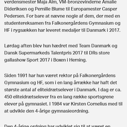
verdensmester Maja Alm, VM-bronzevinderne Amalie
Dideriksen og Pernille Blume til Europamester Casper
Pedersen. For bare at nævne nogle af dem, der med en
studentereksamen fra Falkonergårdens Gymnasium og
HF i rygsækken har leveret medaljer til Danmark i 2017.
Lørdag aften blev hun hædret med Team Danmark og
Dansk Supermarkeds Talentpris 2017 til DRs store
gallashow Sport 2017 i Boxen i Herning.
Siden 1991 har hun været rektor på Falkonergårdens
Gymnasium og HF, som i en lang årrække har haft det
største antal af eliteidrætselever i Danmark. I dag er ca.
450 eliteidrætselever fra en lang række sportsgrene
elever på gymnasiet. I 1984 var Kirsten Cornelius med til
at udvikle den 4-årige gymnasieordning.
Den 4-årige ordning har udviklet sig til at været en