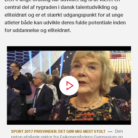
central del af rygraden i dansk talentudvikling og
eliteidræt og er et stærkt udgangspunkt for at unge
atleter både kan udvikle deres fulde potentiale inden
for uddannelse og eliteidræt.
Den
SPORT 2017 PRISVINDER: DET GØR MIG MEST STOLT
netop afgåede rektor fra Falkonergårdens Gymnasium og