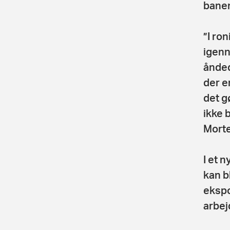
bane
”I ro
igenn
ånded
der e
det g
ikke 
Mort
I et 
kan b
ekspo
arbej