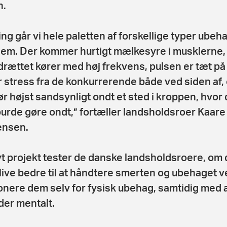
n.
ning går vi hele paletten af forskellige typer ubeh
em. Der kommer hurtigt mælkesyre i musklerne,
rættet kører med høj frekvens, pulsen er tæt på
r stress fra de konkurrerende både ved siden af,
ør højst sandsynligt ondt et sted i kroppen, hvor 
burde gøre ondt,” fortæller landsholdsroer Kaare
ensen.
nyt projekt tester de danske landsholdsroere, om 
live bedre til at håndtere smerten og ubehaget v
nere dem selv for fysisk ubehag, samtidig med a
der mentalt.