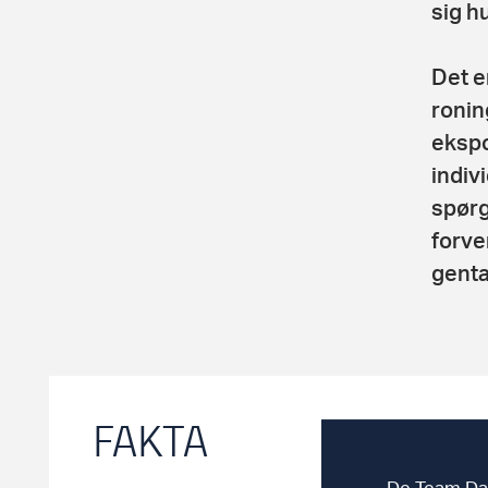
sig h
Det e
ronin
ekspo
indiv
spørg
forve
genta
FAKTA
De Team Dan