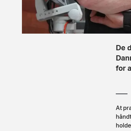
De d
Danm
for 
At pr
håndt
holde