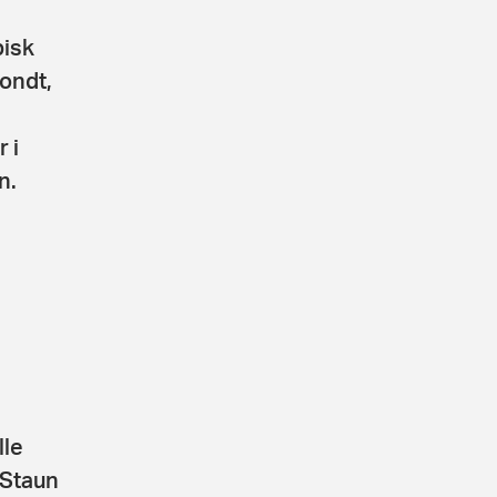
pisk
 ondt,
 i
n.
lle
 Staun