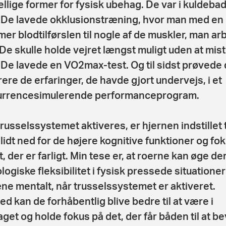
ellige former for fysisk ubehag. De var i kuldebad
. De lavede okklusionstræning, hvor man med en
r blodtilførslen til nogle af de muskler, man ar
De skulle holde vejret længst muligt uden at mis
 De lavede en VO2max-test. Og til sidst prøvede 
rere de erfaringer, de havde gjort undervejs, i et
urrencesimulerende performanceprogram.
trusselssystemet aktiveres, er hjernen indstillet ti
 lidt ned for de højere kognitive funktioner og fo
, der er farligt. Min tese er, at roerne kan øge de
logiske fleksibilitet i fysisk pressede situatione
æne mentalt, når trusselssystemet er aktiveret.
d kan de forhåbentlig blive bedre til at være i
get og holde fokus på det, der får båden til at 