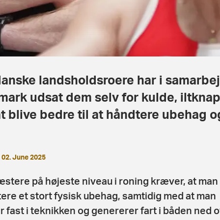
anske landsholdsroere har i samarb
ark udsat dem selv for kulde, iltkn
at blive bedre til at håndtere ubehag 
02. June 2025
æstere på højeste niveau i roning kræver, at man
ere et stort fysisk ubehag, samtidig med at man
r fast i teknikken og genererer fart i båden ned 