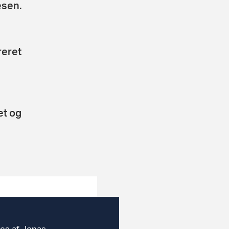
esen.
reret
et og
des af Jonas