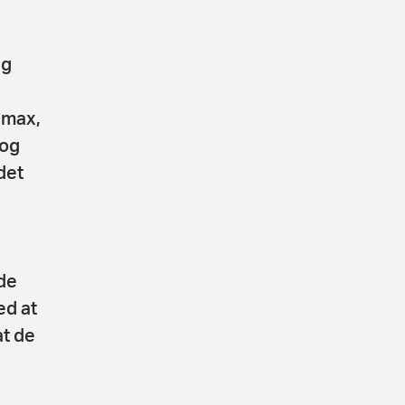
ag
 max,
 og
det
de
ed at
t de