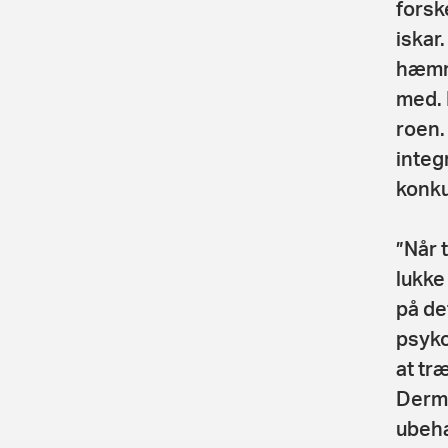
forsk
iskar
hæmme
med. 
roen.
integ
konk
”Når 
lukke
på det
psyko
at tr
Derme
ubeha