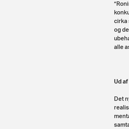
”Roni
konku
cirka
og de
ubeha
alle 
Ud af
Det n
reali
menta
samta