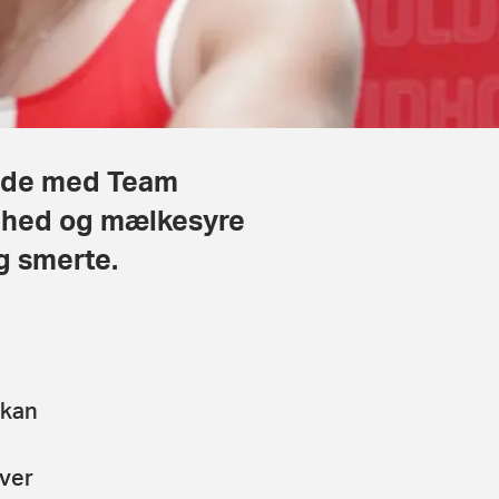
ejde med Team
aphed og mælkesyre
og smerte.
 kan
over