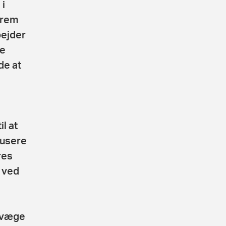
 i
 rem
bejder
te
de at
l at
kusere
res
r ved
bevæge