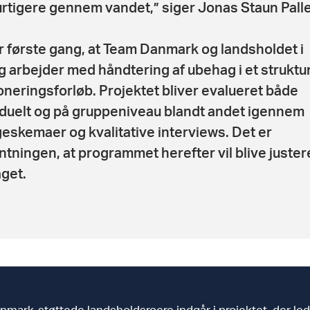
urtigere gennem vandet,” siger Jonas Staun Pall
r første gang, at Team Danmark og landsholdet i
g arbejder med håndtering af ubehag i et struktu
neringsforløb. Projektet bliver evalueret både
iduelt og på gruppeniveau blandt andet igennem
eskemaer og kvalitative interviews. Det er
ntningen, at programmet herefter vil blive juster
get.
mark-støttede landsholdsroere indgår i projektet, der le