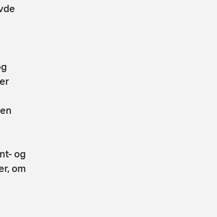
avde
og
er
men
nt- og
er, om