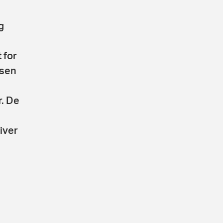
g
 for
jsen
r. De
iver