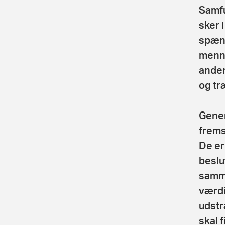
Samfu
sker 
spænd
menne
anden
og tr
Gener
frems
De er 
beslu
samme
værdi
udstr
skal 