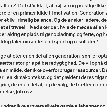
tion Z. Det står klart, at høj løn og prestige ikke
re er en primær kilde til motivation. Generation 
r et liv i rimelig balance. Og de ønsker ledere, de
et af trivsel. Hvad sker der, hvis de mødes af en k
der aldrig er plads til genopladning og ferie, og h
ldrig taler om andet end sport og resultater?
ge atleter er en del af en generation, som er opt
 sætter stor pris på bæredygtighed. De vil opnå 
å en måde, der ikke overforbruger ressourcer. D
r i en klimakontekst, og det gælder i deres tilgang
jøer, de er en del af, og de valg, de træffer i forhol
nelse, job osv.
undrer ikke erhvervslivets gamle alfahanner og