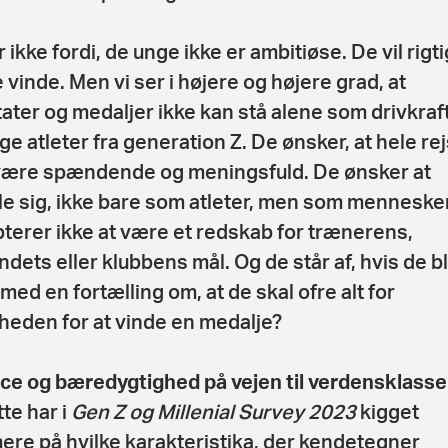
 ikke fordi, de unge ikke er ambitiøse. De vil rigti
 vinde. Men vi ser i højere og højere grad, at
tater og medaljer ikke kan stå alene som drivkraft
ge atleter fra generation Z. De ønsker, at hele re
være spændende og meningsfuld. De ønsker at
le sig, ikke bare som atleter, men som menneske
terer ikke at være et redskab for trænerens,
ndets eller klubbens mål. Og de står af, hvis de bl
med en fortælling om, at de skal ofre alt for
heden for at vinde en medalje?
ce og bæredygtighed på vejen til verdensklasse
tte har i
Gen Z og Millenial Survey 2023
kigget
re på hvilke karakteristika, der kendetegner