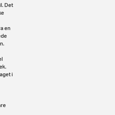
l. Det
ke
ra en
ede
n.
el
æk.
aget i
are