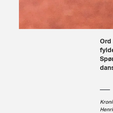
Ord
fyld
Spør
dans
Kroni
Henri