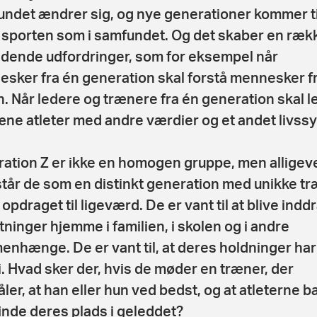
ndet ændrer sig, og nye generationer kommer ti
i sporten som i samfundet. Og det skaber en ræk
ende udfordringer, som for eksempel når
sker fra én generation skal forstå mennesker f
. Når ledere og trænere fra én generation skal l
æne atleter med andre værdier og et andet livssy
ation Z er ikke en homogen gruppe, men alligev
tår de som en distinkt generation med unikke tr
opdraget til ligeværd. De er vant til at blive inddr
tninger hjemme i familien, i skolen og i andre
nhænge. De er vant til, at deres holdninger har
. Hvad sker der, hvis de møder en træner, der
åler, at han eller hun ved bedst, og at atleterne b
finde deres plads i geleddet?