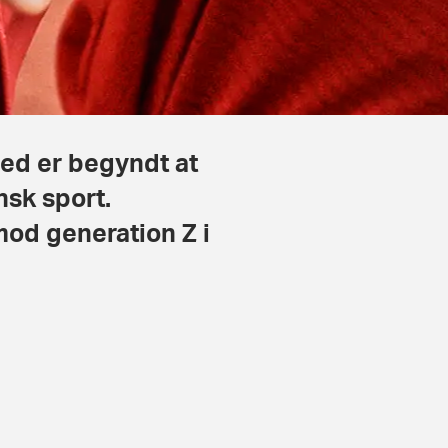
d er begyndt at
nsk sport.
imod generation Z i