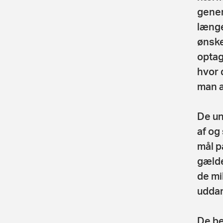
genera
længe
ønske
optag
hvor 
man a
De un
af og
mål p
gælde
de mil
uddan
De be