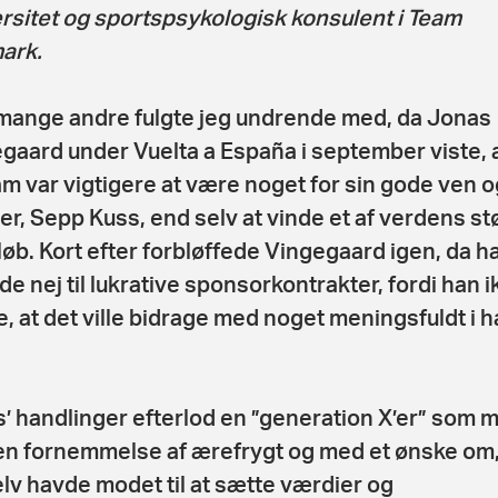
rsitet og sportspsykologisk konsulent i Team
ark.
ange andre fulgte jeg undrende med, da Jonas
gaard under Vuelta a España i september viste, a
am var vigtigere at være noget for sin gode ven o
er, Sepp Kuss, end selv at vinde et af verdens st
løb. Kort efter forbløffede Vingegaard igen, da h
de nej til lukrative sponsorkontrakter, fordi han i
, at det ville bidrage med noget meningsfuldt i 
’ handlinger efterlod en ”generation X’er” som m
n fornemmelse af ærefrygt og med et ønske om,
elv havde modet til at sætte værdier og