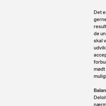
Det er
gerne
resul
de un
skal 
udvik
accep
forbu
mødt 
mulig
Balan
Deloi
nærme