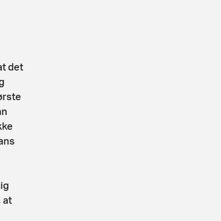
t det
g
ørste
an
kke
hans
ig
 at