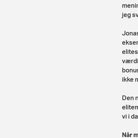
menin
jeg s
Jonas
eksem
elite
værdi
bonus
ikke 
Den n
elite
vi i d
Når m