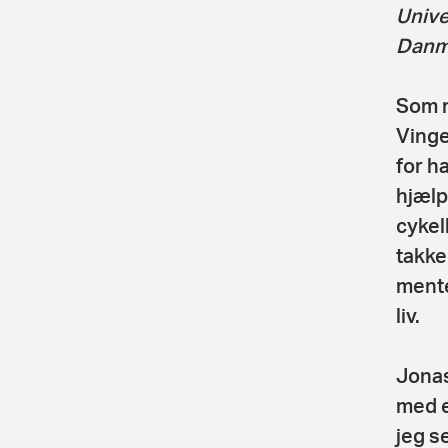
Unive
Danm
Som m
Vinge
for h
hjælp
cykel
takke
mente
liv.
Jonas
med e
jeg s