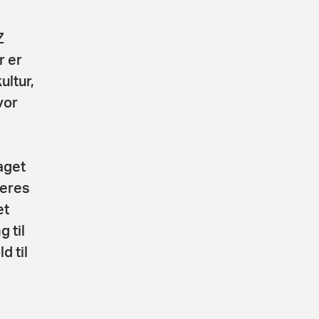
Z
r er
ultur,
vor
aget
deres
et
 til
d til