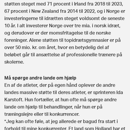
støtten steget med 71 procent i Irland fra 2018 til 2023,
67 procent i New Zealand fra 2014 til 2022, og i Norge er
investeringerne til idrætten steget voldsomt de seneste
10 år. I alt investerer Norge over tre mia. i norsk idræt,
og derudover er der momsfritagelse til de norske
foreninger. Alene støtten til topidrætsgymnasier er på
over 50 mio. kr. om året, hvor en betydelig del af
beløbet går til ansættelse af professionelle trænere på
skolerne.
Må spørge andre lande om hjælp
En af de atleter, der på egen hånd oplever de andre
landes massive støtte til deres atleter, er sprinteren Ida
Karstoft. Hun fortæller, at hun ofte må spørge andre
lande om hjælp til behandlinger, når hun er på
træningslejre eller til konkurrencer.
”Jeg kan ofte føle, at jeg allerede er bagud fra start i
forhold til mine konkurrenter. Et land som Holland har et