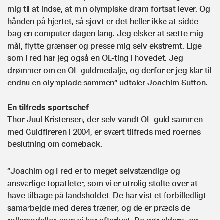
mig til at indse, at min olympiske drøm fortsat lever. Og
hånden på hjertet, så sjovt er det heller ikke at sidde
bag en computer dagen lang. Jeg elsker at sætte mig
mål, flytte grænser og presse mig selv ekstremt. Lige
som Fred har jeg også en OL-ting i hovedet. Jeg
drømmer om en OL-guldmedalje, og derfor er jeg klar til
endnu en olympiade sammen” udtaler Joachim Sutton.
En tilfreds sportschef
Thor Juul Kristensen, der selv vandt OL-guld sammen
med Guldfireren i 2004, er svært tilfreds med roernes
beslutning om comeback.
”Joachim og Fred er to meget selvstændige og
ansvarlige topatleter, som vi er utrolig stolte over at
have tilbage på landsholdet. De har vist et forbilledligt
samarbejde med deres træner, og de er præcis de
rollemodeller, som vi har efterlyst. De gør alders- og