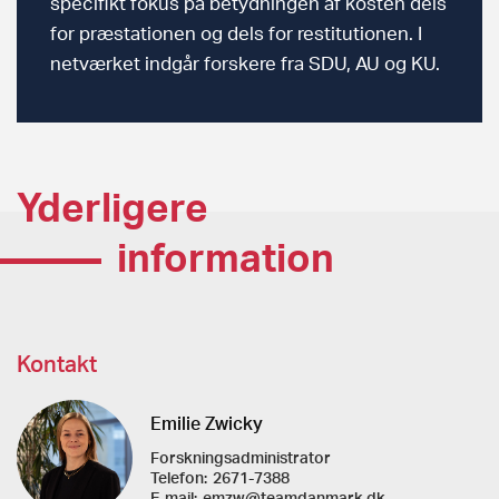
specifikt fokus på betydningen af kosten dels
for præstationen og dels for restitutionen. I
netværket indgår forskere fra SDU, AU og KU.
Yderligere
information
Kontakt
Emilie Zwicky
Forskningsadministrator
Telefon:
2671-7388
E-mail:
emzw@teamdanmark.dk